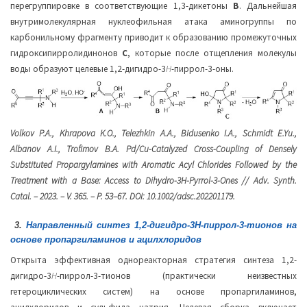
перегруппировке в соответствующие 1,3-дикетоны
В
. Дальнейшая
внутримолекулярная нуклеофильная атака аминогруппы по
карбонильному фрагменту приводит к образованию промежуточных
гидроксипирролидинонов
C
, которые после отщепления молекулы
воды образуют целевые 1,2-дигидро-3
H
-пиррол-3-оны.
Volkov P.A., Khrapova K.O., Telezhkin A.A., Bidusenko I.A., Schmidt E.Yu.,
Albanov A.I., Trofimov B.A. Pd/Cu-Catalyzed Cross-Coupling of Densely
Substituted Propargylamines with Aromatic Acyl Chlorides Followed by the
Treatment with a Base: Access to Dihydro-3H-Pyrrol-3-Ones // Adv. Synth.
Catal. – 2023. – V. 365. – P. 53–67. DOI: 10.1002/adsc.202201179
.
3.
Направленный синтез 1,2-дигидро-3
H
-пиррол-3-тионов на
основе пропаргиламинов и ацилхлоридов
Открыта эффективная однореакторная стратегия синтеза 1,2-
дигидро-3
H
-пиррол-3-тионов (практически неизвестных
гетероциклических систем) на основе пропаргиламинов,