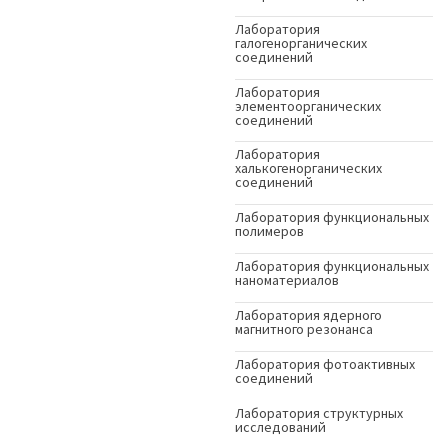
Лаборатория
галогенорганических
соединений
Лаборатория
элементоорганических
соединений
Лаборатория
халькогенорганических
соединений
Лаборатория функциональных
полимеров
Лаборатория функциональных
наноматериалов
Лаборатория ядерного
магнитного резонанса
Лаборатория фотоактивных
соединений
Лаборатория структурных
исследований