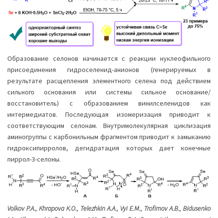
Образование селонов начинается с реакции нуклеофильного
присоединения гидроселенид-анионов (генерируемых в
результате расщепления элементного селена под действием
сильного основания или системы сильное основание/
восстановитель) с образованием винилселенидов как
интермедиатов. Последующая изомеризация приводит к
соответствующим селонам. Внутримолекулярная циклизация
аминогруппы с карбонильным фрагментом приводит к замыканию
гидроксипирролов, дегидратация которых дает конечные
пиррол-3-селоны.
Volkov P.A., Khrapova K.O., Telezhkin A.A., Vyi E.M., Trofimov A.B., Bidusenko