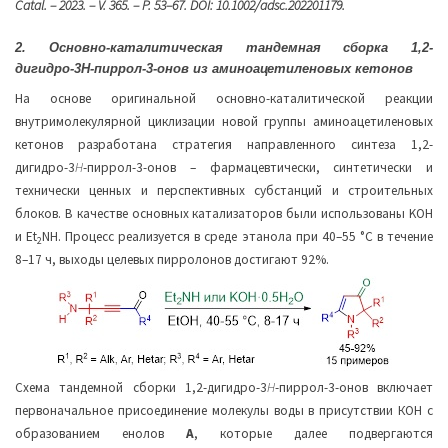
Catal
. – 2023. –
V
. 365. –
P
. 53–67.
DOI
: 10.1002/
adsc
.202201179.
2. Основно-каталитическая тандемная сборка 1,2-
дигидро-3
H
-пиррол-3-онов из аминоацетиленовых кетонов
На основе оригинальной основно-каталитической реакции
внутримолекулярной циклизации новой группы аминоацетиленовых
кетонов разработана стратегия направленного синтеза 1,2-
дигидро-3
H
-пиррол-3-онов – фармацевтически, синтетически и
технически ценных и перспективных субстанций и строительных
блоков. В качестве основных катализаторов были использованы KOH
и Et
NH. Процесс реализуется в среде этанола при 40–55 °С в течение
2
8–17 ч, выходы целевых пирролонов достигают 92%.
Схема тандемной сборки 1,2-дигидро-3
H
-пиррол-3-онов включает
первоначальное присоединение молекулы воды в присутствии КОН с
образованием енолов
А
, которые далее подвергаются