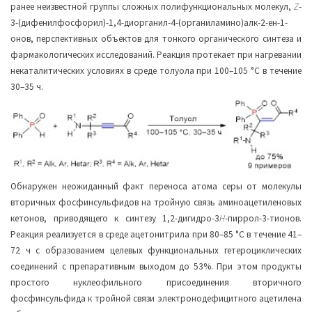
ранее неизвестной группы сложных полифункциональных молекул,
Z
-
3-(дифенилфосфорил)-1,4-диорганил-4-(органиламино)алк-2-ен-1-
онов, перспективных объектов для тонкого органического синтеза и
фармакологических исследований. Реакция протекает при нагревании
некаталитических условиях в среде толуола при 100–105 °С в течение
30–35 ч.
Обнаружен неожиданный факт переноса атома серы от молекулы
вторичных фосфинсульфидов на тройную связь аминоацетиленовых
кетонов, приводящего к синтезу 1,2-дигидро-3
H
-пиррол-3-тионов.
Реакция реализуется в среде ацетонитрила при 80–85 °С в течение 41–
72 ч с образованием целевых функциональных гетероциклических
соединений с препаративным выходом до 53%. При этом продукты
простого нуклеофильного присоединения вторичного
фосфинсульфида к тройной связи электронодефицитного ацетилена