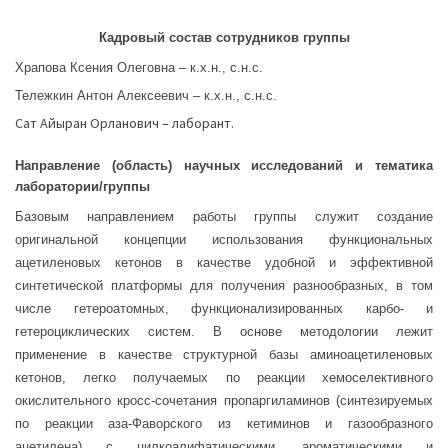
Кадровый состав сотрудников группы
Храпова Ксения Олеговна – к.х.н., с.н.с.
Тележкин Антон Алексеевич – к.х.н., с.н.с.
Сат Айыран Орланович – лаборант.
Направление (область) научных исследований и тематика
лаборатории/группы
Базовым направлением работы группы служит создание
оригинальной концепции использования функциональных
ацетиленовых кетонов в качестве удобной и эффективной
синтетической платформы для получения разнообразных, в том
числе гетероатомных, функционализированных карбо- и
гетероциклических систем. В основе методологии лежит
применение в качестве структурной базы аминоацетиленовых
кетонов, легко получаемых по реакции хемоселективного
окислительного кросс-сочетания пропаргиламинов (синтезируемых
по реакции аза-Фаворского из кетиминов и газообразного
ацетилена) с цилкоалифатическими, ароматическими и