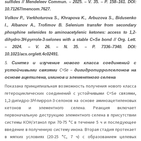
sulfides // Mendeleev Commun. – 2025. – V. 35. – P. 158–161. DOI:
10.71267/mencom.7627
.
Volkov P., Verkhoturova S., Khrapova K., Arbuzova S., Bidusenko
I., Albanov A., Trofimov B. Selenium transfer from secondary
phosphine selenides to aminoacetylenic ketones: access to 1,2-
dihydro-3H-pyrrole-3-selones with a stable C=Se bond // Org. Lett
.
– 2024. –
V
. 26. –
N
. 35. –
P
. 7336–7340.
DOI
:
10.1021/
acs
.
orglett
.4
c
02491.
5. Синтез и изучение нового класса соединений с
устойчивыми связями C=Se – дигидропирролселонов на
основе ацетилена, иминов и элементного селена
Показана принципиальная возможность получения нового класса
гетероциклических соединений с устойчивыми C=Se связями,
1,2-дигидро-3
Н
-пиррол-3-селонов на основе аминоацетиленовых
кетонов и элементного селена. Реакция включает
первоначальную деструкцию элементного селена в присутствии
системы КОН/этанол при 70-75 °С в течение 5 ч и последующее
введение в полученную систему инона. Вторая стадия протекает
в мягких условиях (20-25 °С, 7 ч) с образованием целевых