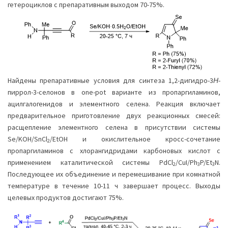
гетероциклов с препаративным выходом 70-75%.
Найдены препаративные условия для синтеза 1,2-дигидро-3
Н
-
пиррол-3-селонов в one-pot варианте из пропаргиламинов,
ацилгалогенидов и элементного селена. Реакция включает
предварительное приготовление двух реакционных смесей:
расщепление элементного селена в присутствии системы
Se/KOH/SnCl
/EtOH и окислительное кросс-сочетание
2
пропаргиламинов с хлорангидридами карбоновых кислот с
применением каталитической системы PdCl
/CuI/Ph
P/Et
N.
2
3
3
Последующее их объединение и перемешивание при комнатной
температуре в течение 10-11 ч завершает процесс. Выходы
целевых продуктов достигают 75%.