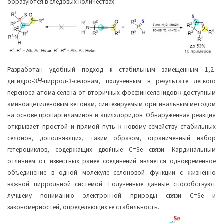
образуются в следовых количествах.
Разработан удобный подход к стабильным замещенным 1,2-
дигидро-3
Н
-пиррол-3-селонам, полученным в результате легкого
переноса атома селена от вторичных фосфинселенидов к доступным
аминоацетиленовым кетонам, синтезируемым оригинальным методом
на основе пропаргиламинов и ацилхлоридов. Обнаруженная реакция
открывает простой и прямой путь к новому семейству стабильных
селонов, дополняющих, таким образом, ограниченный набор
гетероциклов, содержащих двойные C=Se связи. Кардинальным
отличием от известных ранее соединений является одновременное
объединение в одной молекуле селоновой функции с жизненно
важной пиррольной системой. Полученные данные способствуют
лучшему пониманию электронной природы связи C=Se и
закономерностей, определяющих ее стабильность.