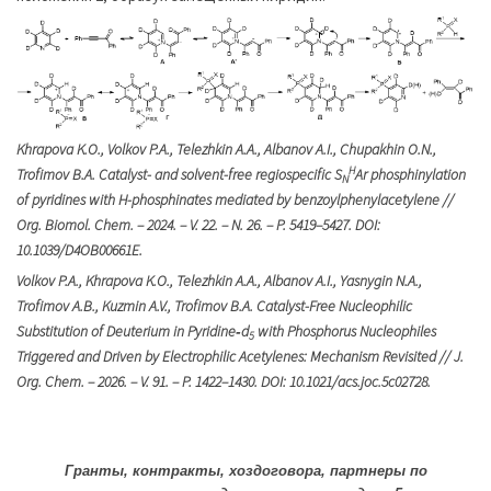
Khrapova K.O., Volkov P.A., Telezhkin A.A., Albanov A.I., Chupakhin O.N.,
H
Trofimov B.A. Catalyst- and solvent-free regiospecific S
Ar phosphinylation
N
of pyridines with H-phosphinates mediated by benzoylphenylacetylene //
Org. Biomol. Chem. – 2024. – V. 22. – N. 26. – P. 5419–5427. DOI:
10.1039/D4OB00661E.
Volkov P.A., Khrapova K.O., Telezhkin A.A., Albanov A.I., Yasnygin N.A.,
Trofimov A.B., Kuzmin A.V., Trofimov B.A. Catalyst-Free Nucleophilic
Substitution of Deuterium in Pyridine
‑
d
with Phosphorus Nucleophiles
5
Triggered and Driven by Electrophilic Acetylenes: Mechanism Revisited // J.
Org. Chem
. – 2026. –
V
. 91. –
P
. 1422–1430.
DOI
: 10.1021/
acs
.
joc
.5
c
02728.
Гранты, контракты, хоздоговора, партнеры по