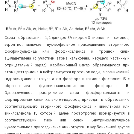
Схема образования 1,2-дигидро-3
H
-пиррол-3-тионов и -селонов,
вероятно, включает нуклеофильное присоединение вторичного
фосфинсульфида или фосфинселенида к тройной связи
ацилацетилена (с участием атома халькогена, несущего частичный
отрицательный заряд). Карбанионный центр образующегося при
этом цвиттер-иона
А
нейтрализуется протоном воды, а возникающий
гидроксид-анион атакует атом фосфора в катионе фосфония
Б
с
образованием функционализированного фосфорана
В
.
Одновременное расщепление связи фосфор-халькоген и
формирование связи халькоген-водород приводит к образованию
соответствующего вторичного фосфиноксида и винилтиола или
винилселенола
Г
, который далее прототропно изомеризуется в
соответствующий тион или селон. Внутримолекулярное
нуклеофильное присоединение аминогруппы к карбонильной группе
приводит к замыканию гидроксипирролидинового цикла. Отщепление