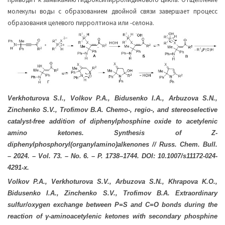
молекулы воды с образованием двойной связи завершает процесс
образования целевого пирролтиона или -селона.
Verkhoturova S.I., Volkov P.A., Bidusenko I.A., Arbuzova S.N.,
Zinchenko S.V., Trofimov B.A. Chemo-, regio-, and stereoselective
catalyst-free addition of diphenylphosphine oxide to acetylenic
amino ketones. Synthesis of Z-
diphenylphosphoryl(organylamino)alkenones // Russ. Chem. Bull.
– 2024. – Vol. 73. – No. 6. – P. 1738
–
1744. DOI: 10.1007/s11172-024-
4291-x
.
Volkov P.A., Verkhoturova S.V., Arbuzova S.N., Khrapova K.O.,
Bidusenko I.A., Zinchenko S.V., Trofimov B.A. Extraordinary
sulfur/oxygen exchange between P=S and C=O bonds during the
reaction of
γ
-aminoacetylenic ketones with secondary phosphine