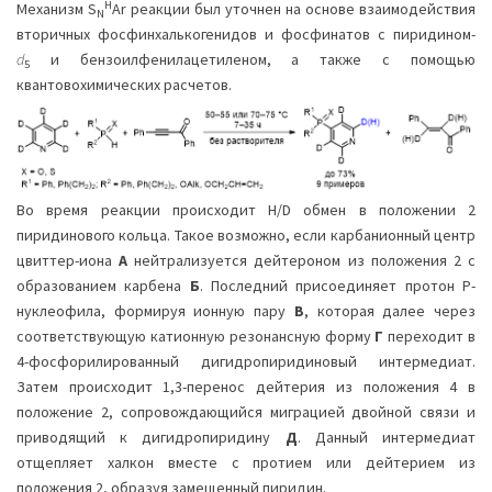
H
Механизм S
Ar реакции был уточнен на основе взаимодействия
N
вторичных фосфинхалькогенидов и фосфинатов с пиридином-
d
и бензоилфенилацетиленом, а также с помощью
5
квантовохимических расчетов.
Во время реакции происходит H/D обмен в положении 2
пиридинового кольца. Такое возможно, если карбанионный центр
цвиттер-иона
А
нейтрализуется дейтероном из положения 2 с
образованием карбена
Б
. Последний присоединяет протон P-
нуклеофила, формируя ионную пару
В
, которая далее через
соответствующую катионную резонансную форму
Г
переходит в
4-фосфорилированный дигидропиридиновый интермедиат.
Затем происходит 1,3-перенос дейтерия из положения 4 в
положение 2, сопровождающийся миграцией двойной связи и
приводящий к дигидропиридину
Д
. Данный интермедиат
отщепляет халкон вместе с протием или дейтерием из
положения 2, образуя замещенный пиридин.