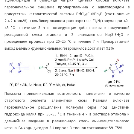
ацилхлоридов и сульфида натрия. Целевая сборка включает
первоначальное смешение пропаргиламина с ацилхлоридом в
присутствии каталитической системы PdCl
/CuI/Ph
P (соотношение
2
3
2:4:2 моль%) в комбинированном растворителе Et
N/толуол при 40–
3
45 °C в течение 3 ч с последующим добавлением к полученной
реакционной смеси этанола и 2 эквивалентов Na
S∙9H
O и
2
2
проведением процесса при 20–25 °С в течение 7 ч. Препаративный
выход целевых функциональных гетероциклов достигает 91%.
Показана принципиальная возможность применения в качестве
стартового реагента элементной серы. Реакция включает
первоначальное расщепление молекулы серы под действием
гидроксида калия при 50–55 °С в течение 4 ч в растворе этанола и
дальнейшее введение в реакционную смесь аминоацетиленового
кетона. Выходы дигидро-3
H
-пиррол-3-тионов составляют 59–75%.