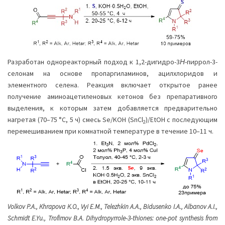
Разработан однореакторный подход к 1,2-дигидро-3
Н
-пиррол-3-
селонам на основе пропаргиламинов, ацилхлоридов и
элементного селена. Реакция включает открытое ранее
получение аминоацетиленовых кетонов без препаративного
выделения, к которым затем добавляется предварительно
нагретая (70–75 °С, 5 ч) смесь Se/KOH (SnCl
)/EtOH с последующим
2
перемешиванием при комнатной температуре в течение 10–11 ч.
Volkov P.A., Khrapova K.O., Vyi E.M., Telezhkin A.A., Bidusenko I.A., Albanov A.I.,
Schmidt E.Yu., Trofimov B.A. Dihydropyrrole-3-thiones: one-pot synthesis from