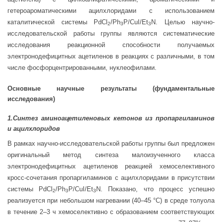
гетероароматическими ацилхлоридами с использованием
каталитической системы PdCl
/Ph
P/CuI/Et
N. Целью научно-
2
3
3
исследовательской работы группы являются систематические
исследования реакционной способности получаемых
электронодефицитных ацетиленов в реакциях с различными, в том
числе фосфорцентрированными, нуклеофилами.
Основные научные результаты (фундаментальные
исследования)
1.Синтез аминоацетиленовых кетонов из пропаргиламинов
и ацилхлоридов
В рамках научно-исследовательской работы группы был предложен
оригинальный метод синтеза малоизученного класса
электронодефицитных ацетиленов реакцией хемоселективного
кросс-сочетания пропаргиламинов с ацилхлоридами в присутствии
системы PdCl
/Ph
P/CuI/Et
N. Показано, что процесс успешно
2
3
3
реализуется при небольшом нагревании (40–45 °C) в среде толуола
в течение 2–3 ч хемоселективно с образованием соответствующих