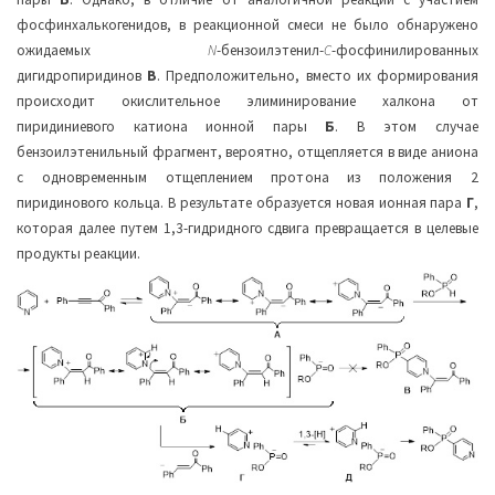
фосфинхалькогенидов, в реакционной смеси не было обнаружено
ожидаемых
N
-бензоилэтенил-
C
-фосфинилированных
дигидропиридинов
В
. Предположительно, вместо их формирования
происходит окислительное элиминирование халкона от
пиридиниевого катиона ионной пары
Б
. В этом случае
бензоилэтенильный фрагмент, вероятно, отщепляется в виде аниона
с одновременным отщеплением протона из положения 2
пиридинового кольца. В результате образуется новая ионная пара
Г
,
которая далее путем 1,3-гидридного сдвига превращается в целевые
продукты реакции.