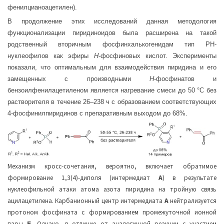
фенилцианоацетилен).
В продолжение этих исследований данная методология
функционализации пиридиноидов была расширена на такой
родственный вторичным фосфинхалькогенидам тип РН-
нуклеофилов как эфиры
Н
-фосфиновых кислот. Эксперименты
показали, что оптимальным для взаимодействия пиридина и его
замещенных с производными
Н
-фосфинатов и
бензоилфенилацетиленом является нагревание смеси до 50 °С без
растворителя в течение 26–238 ч с образованием соответствующих
4-фосфинилпиридинов с препаративным выходом до 68%.
Механизм кросс-сочетания, вероятно, включает обратимое
формирование 1,3(4)-диполя (интермедиат
А
) в результате
нуклеофильной атаки атома азота пиридина на тройную связь
ацилацетилена. Карбанионный центр интермедиата
А
нейтрализуется
протоном фосфината с формированием промежуточной ионной
пары
Б
. Однако, в отличие от аналогичной реакции с участием