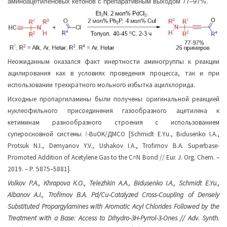
аминоацетиленовых кетонов с препаративным выходом 77–97%.
Неожиданным оказался факт инертности аминогруппы к реакции
ацилирования как в условиях проведения процесса, так и при
использовании трехкратного мольного избытка ацилхлорида.
Исходные пропаргиламины были получены оригинальной реакцией
нуклеофильного присоединения газообразного ацетилена к
кетиминам разнообразного строения с использованием
суперосновной системы
t
-BuOK/ДМСО [Schmidt E.Yu., Bidusenko I.A.,
Protsuk N.I., Demyanov Y.V., Ushakov I.A., Trofimov B.A. Superbase-
Promoted Addition of Acetylene Gas to the C=N Bond // Eur. J. Org. Chem. –
2019. – P. 5875–5881].
Volkov P.A., Khrapova K.O., Telezhkin A.A., Bidusenko I.A., Schmidt E.Yu.,
Albanov A.I., Trofimov B.A. Pd/Cu-Catalyzed Cross-Coupling of Densely
Substituted Propargylamines with Aromatic Acyl Chlorides Followed by the
Treatment with a Base: Access to Dihydro-3H-Pyrrol-3-Ones // Adv. Synth.