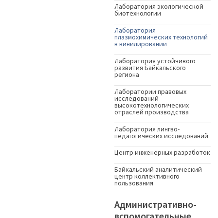
Лаборатория экологической
биотехнологии
Лаборатория
плазмохимических технологий
в винилировании
Лаборатория устойчивого
развития Байкальского
региона
Лаборатории правовых
исследований
высокотехнологических
отраслей производства
Лаборатория лингво-
педагогических исследований
Центр инженерных разработок
Байкальский аналитический
центр коллективного
пользования
Административно-
вспомогательные