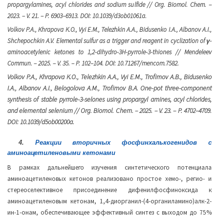
propargylamines, acyl chlorides and sodium sulfide // Org. Biomol. Chem. –
2023. – V. 21. – P. 6903–6913. DOI: 10.1039/d3ob01061a
.
Volkov P.A., Khrapova K.O., Vyi E.M., Telezhkin A.A., Bidusenko I.A., Albanov A.I.,
Shchepochkin A.V. Elemental sulfur as a trigger and reagent in cyclization of γ-
aminoacetylenic ketones to 1,2-dihydro-3H-pyrrole-3-thiones // Mendeleev
Commun. – 2025. – V. 35. – P. 102–104. DOI: 10.71267/mencom.7582
.
Volkov P.A., Khrapova K.O., Telezhkin A.A., Vyi E.M., Trofimov A.B., Bidusenko
I.A., Albanov A.I., Belogolova A.M., Trofimov B.A.
One-pot three-component
synthesis of stable pyrrole-3-selones using propargyl amines, acyl chlorides,
and elemental selenium
// Org. Biomol
.
Chem
. – 202
5
. –
V
. 2
3
. –
P
.
4702
–
4709
.
DOI
: 10.1039/
d5ob00200a
.
4.
Реакции вторичных фосфинхалькогенидов с
аминоацетиленовыми кетонами
В рамках дальнейшего изучения синтетического потенциала
аминоацетиленовых кетонов реализовано простое хемо-, регио- и
стереоселективное присоединение дифенилфосфиноксида к
аминоацетиленовым кетонам, 1,4-диорганил-(4-органиламино)алк-2-
ин-1-онам, обеспечивающее эффективный синтез с выходом до 75%