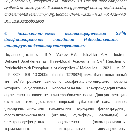
I.A., Albanov A.I., Belogolova A.M., Trofimov B.A. One-pot three-component
synthesis of stable pyrrole-3-selones using propargyl amines, acyl chlorides,
and elemental selenium // Org. Biomol. Chem
. – 2025. –
V
. 23. –
P
. 4702–4709.
DOI:
10.1039/
d
5
ob
00200
a
H
6. Некаталитическое региоспецифическое
S
Ar
N
фосфинилирование пиридинов Н-фосфинатами,
инициируемое бензоилфенилацетиленом
Недавно [Trofimov B.A., Volkov P.A., Telezhkin A.A. Electron-
H
Deficient Acetylenes as Three-Modal Adjuvants in S
Reaction of
N
Pyridinoids with Phosphorus Nucleophiles // Molecules. – 2021. – V. 26.
– P. 6824. DOI:
10.3390/molecules26226824
] нами был открыт новый
H
тип S
Ar реакции азинов с фосфинхалькогенидами, новизна
N
которого обусловлена использованием электронодефицитных
ацетиленов в качестве триггеров/окислителей. Данную реакцию
отличает также достаточно широкий субстратный охват азинов
(пиридины, хинолины, изохинолины, акридины, фенантридины),
фосфинхалькогенидов (оксиды, сульфиды, селениды) и
электронодефицитных ацетиленов (алкилпропиолаты,
терминальные и интернальные ацилацетилены,