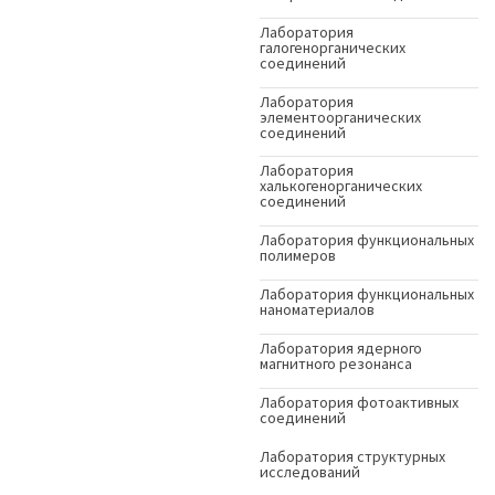
Лаборатория
галогенорганических
соединений
Лаборатория
элементоорганических
соединений
Лаборатория
халькогенорганических
соединений
Лаборатория функциональных
полимеров
Лаборатория функциональных
наноматериалов
Лаборатория ядерного
магнитного резонанса
Лаборатория фотоактивных
соединений
Лаборатория структурных
исследований