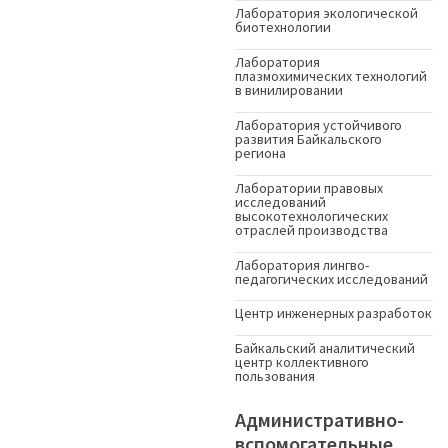
Лаборатория экологической
биотехнологии
Лаборатория
плазмохимических технологий
в винилировании
Лаборатория устойчивого
развития Байкальского
региона
Лаборатории правовых
исследований
высокотехнологических
отраслей производства
Лаборатория лингво-
педагогических исследований
Центр инженерных разработок
Байкальский аналитический
центр коллективного
пользования
Административно-
вспомогательные