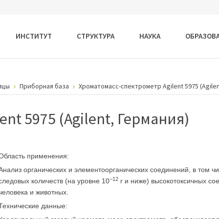
ИНСТИТУТ
СТРУКТУРА
НАУКА
ОБРАЗОВ
ицы
Приборная база
Хроматомасс-спектрометр Agilent 5975 (Agilen
nt 5975 (Agilent, Германия)
Область применения:
Анализ органических и элементоорганических соединений, в том 
−12
следовых количеств (на уровне 10
г и ниже) высокотоксичных с
человека и животных.
Технические данные: