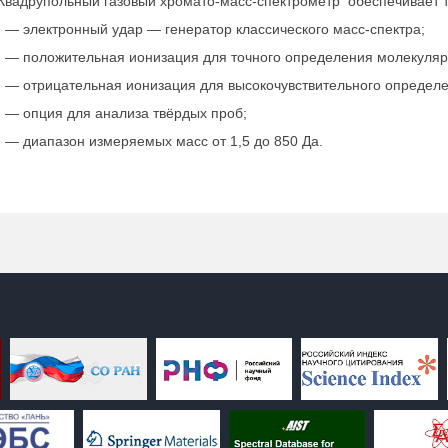
Квадрупольный газовый хромато-масс-спектрометр обеспечивает т
— электронный удар — генератор классического масс-спектра;
— положительная ионизация для точного определения молекуляр
— отрицательная ионизация для высокочувствительного определе
— опция для анализа твёрдых проб;
— диапазон измеряемых масс от 1,5 до 850 Да.