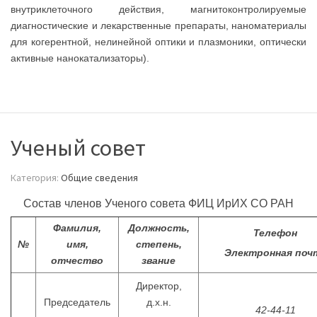
внутриклеточного действия, магнитоконтролируемые
диагностические и лекарственные препараты, наноматериалы
для когерентной, нелинейной оптики и плазмоники, оптически
активные нанокатализаторы).
Ученый совет
Категория:
Общие сведения
Состав членов Ученого совета ФИЦ ИрИХ СО РАН
Фамилия,
Должность,
Телефон
№
имя,
степень,
Электронная поч
отчество
звание
Директор,
Председатель
д.х.н.
42-44-11