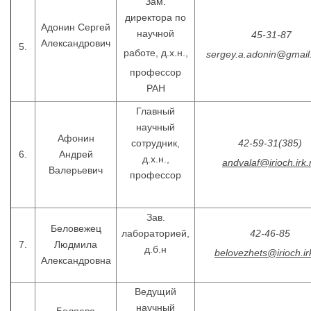
Зам.
директора по
Адонин Сергей
научной
45-31-87
Александрович
5.
работе, д.х.н.,
sergey.a.adonin@gmai
профессор
РАН
Главный
научный
Афонин
сотрудник,
42-59-31(385)
6.
Андрей
д.х.н.,
andvalaf@irioch.irk.
Валерьевич
профессор
Зав.
Беловежец
лабораторией,
42-46-85
7.
Людмила
д.б.н
belovezhets@irioch.ir
Александровна
Ведущий
научный