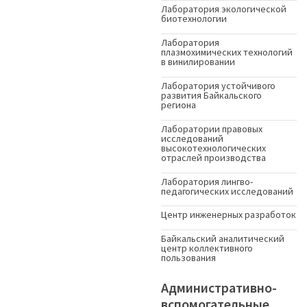
Лаборатория экологической
биотехнологии
Лаборатория
плазмохимических технологий
в винилировании
Лаборатория устойчивого
развития Байкальского
региона
Лаборатории правовых
исследований
высокотехнологических
отраслей производства
Лаборатория лингво-
педагогических исследований
Центр инженерных разработок
Байкальский аналитический
центр коллективного
пользования
Административно-
вспомогательные