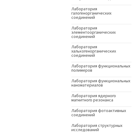
Лаборатория
галогенорганических
соединений
Лаборатория
элементоорганических
соединений
Лаборатория
халькогенорганических
соединений
Лаборатория функциональных
полимеров
Лаборатория функциональных
наноматериалов
Лаборатория ядерного
магнитного резонанса
Лаборатория фотоактивных
соединений
Лаборатория структурных
исследований