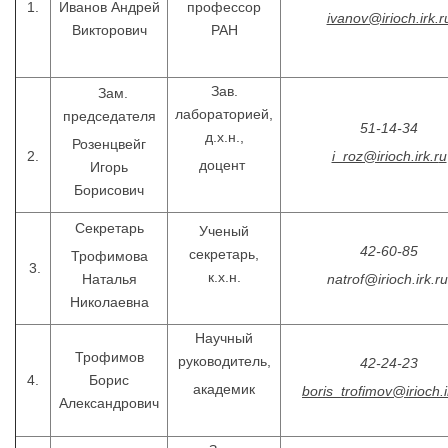
1.
Иванов Андрей
профессор
ivanov@irioch.irk.r
Викторович
РАН
Зав.
Зам.
лабораторией,
председателя
51-14-34
д.х.н.,
Розенцвейг
2.
i_roz@irioch.irk.r
u
доцент
Игорь
Борисович
Секретарь
Ученый
42-60-85
секретарь,
Трофимова
3.
к.х.н.
Наталья
natrof@irioch.irk.ru
Николаевна
Научный
Трофимов
руководитель,
42-24-23
4.
Борис
академик
boris_trofimov@irioch.i
Александрович