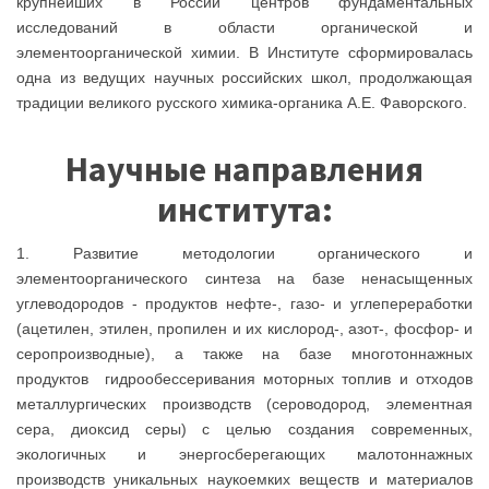
крупнейших в России центров фундаментальных
исследований в области органической и
элементоорганической химии. В Институте сформировалась
одна из ведущих научных российских школ, продолжающая
традиции великого русского химика-органика А.Е. Фаворского.
Научные направления
института:
1. Развитие методологии органического и
элементоорганического синтеза на базе ненасыщенных
углеводородов - продуктов нефте-, газо- и углепереработки
(ацетилен, этилен, пропилен и их кислород-, азот-, фосфор- и
серопроизводные), а также на базе многотоннажных
продуктов гидрообессеривания моторных топлив и отходов
металлургических производств (сероводород, элементная
сера, диоксид серы) с целью создания современных,
экологичных и энергосберегающих малотоннажных
производств уникальных наукоемких веществ и материалов