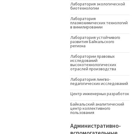
Лаборатория экологической
биотехнологии
Лаборатория
плазмохимических технологий
в винилировании
Лаборатория устойчивого
развития Байкальского
региона
Лаборатории правовых
исследований
высокотехнологических
отраслей производства
Лаборатория лингво-
педагогических исследований
Центр инженерных разработок
Байкальский аналитический
центр коллективного
пользования
Административно-
вспомогательные