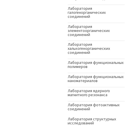
Лаборатория
галогенорганических
соединений
Лаборатория
элементоорганических
соединений
Лаборатория
халькогенорганических
соединений
Лаборатория функциональных
полимеров
Лаборатория функциональных
наноматериалов
Лаборатория ядерного
магнитного резонанса
Лаборатория фотоактивных
соединений
Лаборатория структурных
исследований