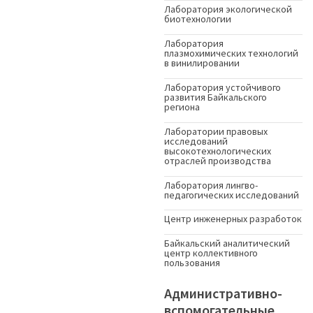
Лаборатория экологической
биотехнологии
Лаборатория
плазмохимических технологий
в винилировании
Лаборатория устойчивого
развития Байкальского
региона
Лаборатории правовых
исследований
высокотехнологических
отраслей производства
Лаборатория лингво-
педагогических исследований
Центр инженерных разработок
Байкальский аналитический
центр коллективного
пользования
Административно-
вспомогательные