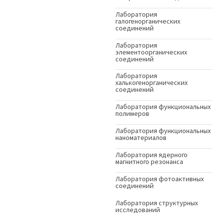
Лаборатория
галогенорганических
соединений
Лаборатория
элементоорганических
соединений
Лаборатория
халькогенорганических
соединений
Лаборатория функциональных
полимеров
Лаборатория функциональных
наноматериалов
Лаборатория ядерного
магнитного резонанса
Лаборатория фотоактивных
соединений
Лаборатория структурных
исследований