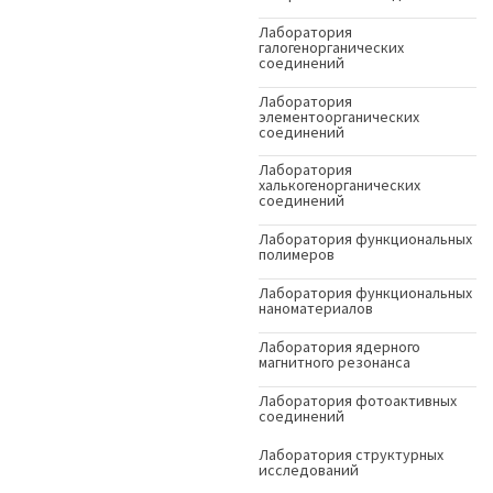
Лаборатория
галогенорганических
соединений
Лаборатория
элементоорганических
соединений
Лаборатория
халькогенорганических
соединений
Лаборатория функциональных
полимеров
Лаборатория функциональных
наноматериалов
Лаборатория ядерного
магнитного резонанса
Лаборатория фотоактивных
соединений
Лаборатория структурных
исследований