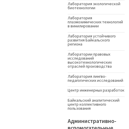
Лаборатория экологической
биотехнологии
Лаборатория
плазмохимических технологий
в винилировании
Лаборатория устойчивого
развития Байкальского
региона
Лаборатории правовых
исследований
высокотехнологических
отраслей производства
Лаборатория лингво-
педагогических исследований
Центр инженерных разработок
Байкальский аналитический
центр коллективного
пользования
Административно-
вспомогательные