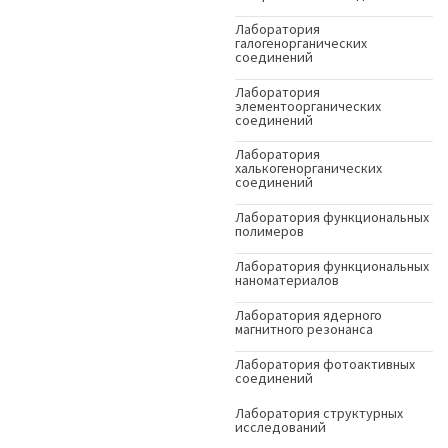
Лаборатория
галогенорганических
соединений
Лаборатория
элементоорганических
соединений
Лаборатория
халькогенорганических
соединений
Лаборатория функциональных
полимеров
Лаборатория функциональных
наноматериалов
Лаборатория ядерного
магнитного резонанса
Лаборатория фотоактивных
соединений
Лаборатория структурных
исследований