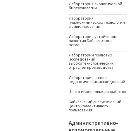
Лаборатория экологической
биотехнологии
Лаборатория
плазмохимических технологий
в винилировании
Лаборатория устойчивого
развития Байкальского
региона
Лаборатории правовых
исследований
высокотехнологических
отраслей производства
Лаборатория лингво-
педагогических исследований
Центр инженерных разработок
Байкальский аналитический
центр коллективного
пользования
Административно-
вспомогательные