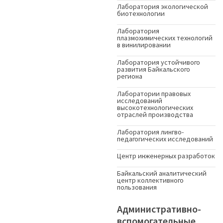
Лаборатория экологической
биотехнологии
Лаборатория
плазмохимических технологий
в винилировании
Лаборатория устойчивого
развития Байкальского
региона
Лаборатории правовых
исследований
высокотехнологических
отраслей производства
Лаборатория лингво-
педагогических исследований
Центр инженерных разработок
Байкальский аналитический
центр коллективного
пользования
Административно-
вспомогательные