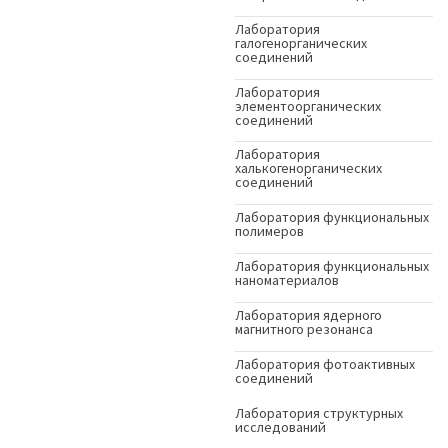
Лаборатория
галогенорганических
соединений
Лаборатория
элементоорганических
соединений
Лаборатория
халькогенорганических
соединений
Лаборатория функциональных
полимеров
Лаборатория функциональных
наноматериалов
Лаборатория ядерного
магнитного резонанса
Лаборатория фотоактивных
соединений
Лаборатория структурных
исследований