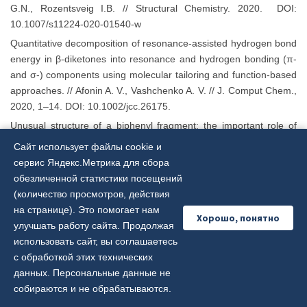
G.N., Rozentsveig I.B. // Structural Chemistry. 2020. DOI:
10.1007/s11224-020-01540-w
Quantitative decomposition of resonance-assisted hydrogen bond
energy in
β
-diketones into resonance and hydrogen bonding (
π
-
and
σ
-) components using molecular tailoring and function-based
approaches. // Afonin A. V., Vashchenko A. V. // J. Comput Chem.,
2020, 1–14. DOI: 10.1002/jcc.26175.
Unusual structure of a biphenyl fragment: the important role of
weak inter­actions
/
A. Vashchenko
,
V. Smirnov
,
N. Semenova
,
E.
Сайт использует файлы cookie и
Schmidt
//
Acta Cryst.
(2019).
C75
, 1454-
сервис Яндекс.Метрика для сбора
1458,
https://doi.org/10.1107/S2053229619012567
обезличенной статистики посещений
Outlaw” Dipole-Bound Anions of Intra-Molecular Complexes. //
(количество просмотров, действия
Sidorkin V. F., Belogolova E. F., Doronina E. P., Liu G., Ciborowski
на странице). Это помогает нам
Хорошо, понятно
S. M., Bowen K. H. // J. Am. Chem
.
Soc
. 2020, 142, 2001−2011.
улучшать работу сайта. Продолжая
DOI
.
org
/10.1021/
jacs
.9
b
11694
использовать сайт, вы соглашаетесь
с обработкой этих технических
Диссертации (2020-2023 гг.)
данных. Персональные данные не
собираются и не обрабатываются.
Бородина Т.Н.
«Стэкинг-взаимодействия в новых
производных сульфонамидов, их металлокомплексах и