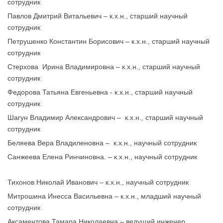
сотрудник
Павлов Дмитрий Витальевич – к.х.н., старший научный
сотрудник
Петрушенко Константин Борисович – к.х.н., старший научный
сотрудник
Стерхова Ирина Владимировна – к.х.н., старший научный
сотрудник
Федорова Татьяна Евгеньевна - к.х.н.
, старший научный
сотрудник
Шагун Владимир Александрович – к.х.н., старший научный
сотрудник
Беляева Вера Владиленовна – к.х.н., научный сотрудник
Санжеева Елена Ринчиновна. – к.х.н., научный сотрудник
Тихонов Николай Иванович – к.х.н., научный сотрудник
Митрошина Инесса Васильевна – к.х.н., младший научный
сотрудник
Аксаментова Тамара Николаевна – ведущий инженер