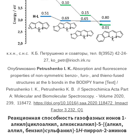
к.х.н.,
с.н.с
. К.Б. Петрушенко и соавторы, тел. 8(3952) 42-24-
27,
ko_
petr
@
irioch
.
irk.
ru
Опубликовано
Petrushenko
I. K.
Absorption and fluorescence
properties of non-symmetric benzo-, furo-, and thieno-fused
structures at the b bonds in the BODIPY frame [Text] /
Petrushenko I. K., Petrushenko K. B. // Spectrochimica Acta Part
A: Molecular and Biomolecular Spectroscopy. - Volume 2020,
239, 118472.
https://doi.org/10.1016/j.saa.2020.118472. Impact
Factor 3.232. Q1
Реакционная способность газофазных ионов 1-
алкил(циклоалкил, алкоксиалкил)-5-[(алкил,
аллил, бензил)сульфанил]-1
Н
-пиррол-2-аминов