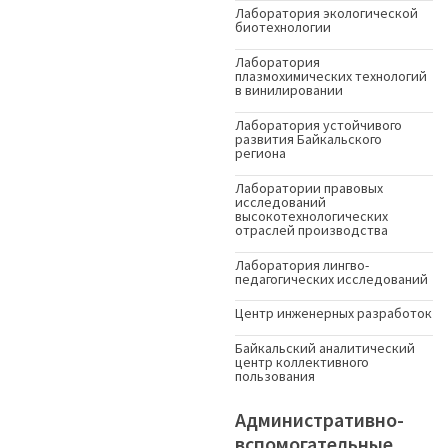
Лаборатория экологической
биотехнологии
Лаборатория
плазмохимических технологий
в винилировании
Лаборатория устойчивого
развития Байкальского
региона
Лаборатории правовых
исследований
высокотехнологических
отраслей производства
Лаборатория лингво-
педагогических исследований
Центр инженерных разработок
Байкальский аналитический
центр коллективного
пользования
Административно-
вспомогательные