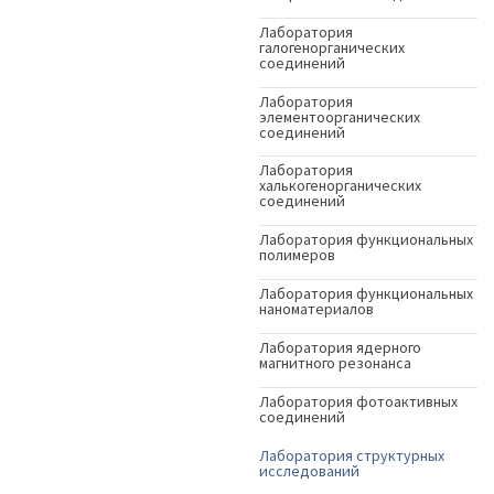
Лаборатория
галогенорганических
соединений
Лаборатория
элементоорганических
соединений
Лаборатория
халькогенорганических
соединений
Лаборатория функциональных
полимеров
Лаборатория функциональных
наноматериалов
Лаборатория ядерного
магнитного резонанса
Лаборатория фотоактивных
соединений
Лаборатория структурных
исследований