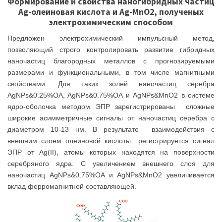
Формирование и свойства наногибридных частиц
Ag-олеиновая кислота и Ag-MnO2, полученых
электрохимическим способом
Предложен электрохимический импульсный метод,
позволяющий строго контролировать развитие гибридных
наночастиц благородных металлов с прогнозируемыми
размерами и функциональными, в том числе магнитными
свойствами. Для таких золей наночастиц серебра
AgNPs&0.25%OA, AgNPs&0.75%OA и AgNPs&MnO2 в системе
ядро-оболочка методом ЭПР зарегистрированы сложные
широкие асимметричные сигналы от наночастиц серебра с
диаметром 10-13 нм. В результате взаимодействия с
внешним слоем олеиновой кислоты регистрируется сигнал
ЭПР от Ag(II), атомы которых находятся на поверхности
серебряного ядра. С увеличением внешнего слоя для
наночастиц AgNPs&0.75%OA и AgNPs&MnO2 увеличивается
вклад ферромагнитной составляющей.