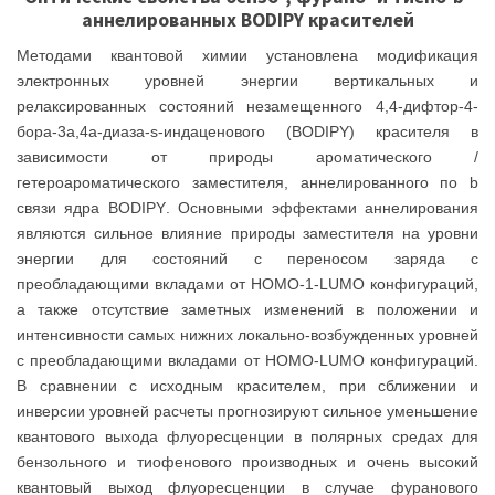
аннелированных
BODIPY
красителей
Методами квантовой химии установлена модификация
электронных уровней энергии вертикальных и
релаксированных состояний незамещенного 4,4-дифтор-4-
бора-3
a
,4
a
-диаза-
s
-индаценового (
BODIPY
) красителя в
зависимости от природы ароматического /
гетероароматического заместителя, аннелированного по
b
связи ядра
BODIPY
. Основными эффектами аннелирования
являются сильное влияние природы заместителя на уровни
энергии для состояний с переносом заряда с
преобладающими вкладами от
HOMO
-1-
LUMO
конфигураций,
а также отсутствие заметных изменений в положении и
интенсивности самых нижних локально-возбужденных уровней
с преобладающими вкладами от
HOMO
-
LUMO
конфигураций.
В сравнении с исходным красителем, при сближении и
инверсии уровней расчеты прогнозируют сильное уменьшение
квантового выхода флуоресценции в полярных средах для
бензольного и тиофенового производных и очень высокий
квантовый выход флуоресценции в случае фуранового