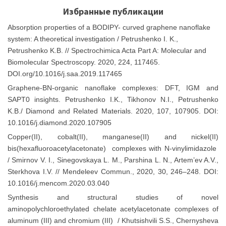
Избранные публикации
Absorption properties of a BODIPY- curved graphene nanoflake
system: A theoretical investigation / Petrushenko I. K.,
Petrushenko K.B. // Spectrochimica Acta Part A: Molecular and
Biomolecular Spectroscopy. 2020, 224, 117465.
DOI.org/10.1016/j.saa.2019.117465
Graphene-BN-organic nanoflake complexes: DFT, IGM and
SAPT0 insights. Petrushenko I.K., Tikhonov N.I., Petrushenko
K.B./ Diamond and Related Materials. 2020, 107, 107905. DOI:
10.1016/j.diamond.2020.107905
С
opper(II), cobalt(II), manganese(II) and nickel(II)
bis(hexafluoroacetylacetonate) complexes with N-vinylimidazole
/ Smirnov V. I., Sinegovskaya L. M., Parshina L. N., Artem’ev A.V.,
Sterkhova I.V. // Mendeleev Commun., 2020, 30, 246–248. DOI:
10.1016/j.mencom.2020.03.040
Synthesis and structural studies of novel
aminopolychloroethylated chelate acetylacetonate complexes of
aluminum (III) and chromium (III) / Khutsishvili S.S., Chernysheva