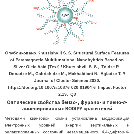
Опубликовано
Khutsishvili S. S. Structural Surface Features
of Paramagnetic Multifunctional Nanohybrids Based on
Silver Oleic Acid [Text] / Khutsishvili S. S., Toidze P.,
Donadze M., Gabrichidze M., Makhaldiani N., Agladze T.
//
Journal of Cluster Science 2020.
https://doi.org/10.1007/s10876-020-01904-6 Impact Factor
2.19. Q3
Оптические свойства бензо-, фурано- и тиено-
b
-
аннелированных
BODIPY
красителей
Методами квантовой химии установлена модификация
электронных уровней энергии вертикальных и
релаксированных состояний незамещенного 4,4-дифтор-4-