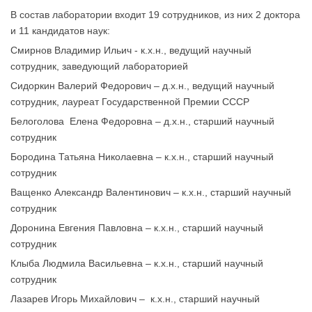
В состав лаборатории входит 19 сотрудников, из них 2 доктора
и 11 кандидатов наук:
Смирнов Владимир Ильич - к.х.н., ведущий научный
сотрудник, заведующий лабораторией
Сидоркин Валерий Федорович – д.х.н., ведущий научный
сотрудник, лауреат Государственной Премии СССР
Белоголова Елена Федоровна – д.х.н., старший научный
сотрудник
Бородина Татьяна Николаевна – к.х.н., старший научный
сотрудник
Ващенко Александр Валентинович – к.х.н., старший научный
сотрудник
Доронина Евгения Павловна – к.х.н., старший научный
сотрудник
Клыба Людмила Васильевна – к.х.н., старший научный
сотрудник
Лазарев Игорь Михайлович – к.х.н., старший научный