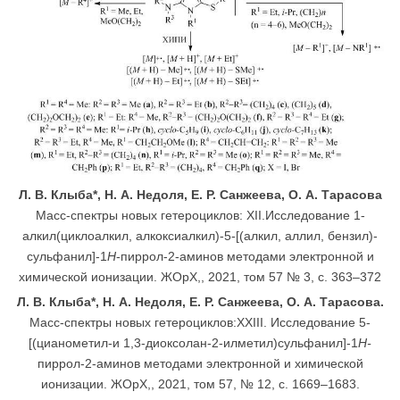
Л. В. Клыба*, Н. А. Недоля, Е. Р. Санжеева, О. А. Тарасова
Масс-спектры новых гетероциклов: XII.Исследование 1-
алкил(циклоалкил, алкоксиалкил)-5-[(алкил, аллил, бензил)-
сульфанил]-1
Н
-пиррол-2-аминов методами электронной и
химической ионизации. ЖОрХ,, 2021, том 57 № 3, с. 363–372
Л. В. Клыба*, Н. А. Недоля, Е. Р. Санжеева, О. А. Тарасова.
Масс-спектры новых гетероциклов:XXIII. Исследование 5-
[(цианометил-и 1,3-диоксолан-2-илметил)сульфанил]-1
Н-
пиррол-2-аминов методами электронной и химической
ионизации. ЖОрХ,, 2021, том 57, № 12, с. 1669–1683.