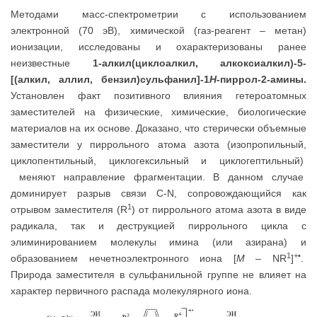
Методами масс-спектрометрии с использованием
электронной (70 эВ), химической (газ-реагент – метан)
ионизации, исследованы и охарактеризованы ранее
неизвестные
1-алкил(циклоалкил, алкоксиалкил)-5-
[(алкил, аллил, бензил)сульфанил]-1
Н
-пиррол-2-амины.
Установлен факт позитивного влияния гетероатомных
заместителей на физические, химические, биологические
материалов на их основе. Доказано, что стерически объемные
заместители у пиррольного атома азота (изопропильный,
циклопентильный, циклогексильный и циклогептильный)
меняют направление фрагментации. В данном случае
доминирует разрыв cвязи С-N, сопровождающийся как
1
отрывом заместителя (R
) от пиррольного атома азота в виде
радикала, так и деструкцией пиррольного цикла с
элиминированием молекулы имина (или азирана) и
1
+
•
образованием нечетноэлектронного иона [
M
– NR
]
.
Природа заместителя в сульфанильной группе не влияет на
характер первичного распада молекулярного иона.