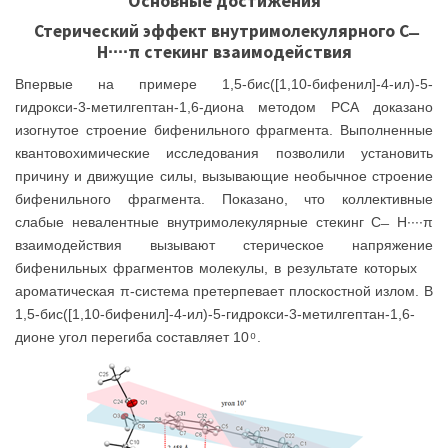
Основные достижения
Стерический эффект внутримолекулярного С ̶
Н∙∙∙∙π стекинг взаимодействия
Впервые на примере 1,5-бис([1,10-бифенил]-4-ил)-5-
гидрокси-3-метилгептан-1,6-диона методом РСА доказано
изогнутое строение бифенильного фрагмента. Выполненные
квантовохимические исследования позволили установить
причину и движущие силы, вызывающие необычное строение
бифенильного фрагмента. Показано, что коллективные
слабые невалентные внутримолекулярные стекинг С ̶ Н∙∙∙∙π
взаимодействия вызывают стерическое напряжение
бифенильных фрагментов молекулы, в результате которых
ароматическая π-система претерпевает плоскостной излом. В
1,5-бис([1,10-бифенил]-4-ил)-5-гидрокси-3-метилгептан-1,6-
дионе угол перегиба составляет 10 ͦ .