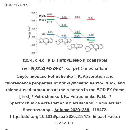
заместителя.
к.х.н., с.н.с. К.Б. Петрушенко и соавторы
тел. 8(3952) 42-24-27,
ko
_
petr
@
irioch
.
irk
.
ru
Опубликовано
Petrushenko
I. K.
Absorption and
fluorescence properties of non-symmetric benzo-, furo-, and
thieno-fused structures at the b bonds in the BODIPY frame
[Text] /
Petrushenko
I. K., Petrushenko K. B. //
Spectrochimica Acta Part A: Molecular and Biomolecular
Spectroscopy. -
Volume 2020, 239
, 118472
.
https://doi.org/10.1016/j.saa.2020.118472
. Impact
Factor
3.232.
Q
1