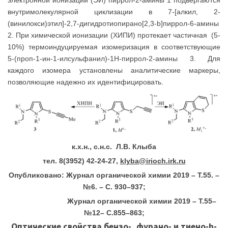
электронной ионизации (ЭИ) пиррол-2-амины 1 подвергаются
внутримолекулярной циклизации в 7-[алкил, 2-
(винилокси)этил]-2,7-дигидротиопирано[2,3-
b
]пиррол-6-амины
2. При химической ионизации (ХИПИ) протекает частичная (5
-
10%) термоиндуцируемая изомеризация в соответствующие
5-(проп-1-ин-1-илсульфанил)-1
H
-пиррол-2-амины 3. Для
каждого изомера установлены аналитические маркеры,
позволяющие надежно их идентифицировать.
к.х.н., с.н.с. Л.В. Клыба
тел. 8(3952) 42-24-27,
klyba
@
irioch
.
irk
.
ru
Опубликовано:
Журнал органической химии 2019 – Т.55. –
№6. – С. 930–937;
Журнал органической химии 2019 – Т.55–
№12– С.855–863;
Оптические свойства бензо-, фурано- и тиено-
b
-