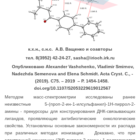
к.х.н., с.н.с. А.В. Ващенко и соавторы
тел. 8(3952) 42-24-27,
sasha
@
irioch
.
irk
.
ru
Опубликовано
Alexander Vashchenko, Vladimir Smirnov,
Nadezhda Semenova and Elena Schmidt. Acta Cryst.
С
., -
(2019). C75. – 2019 – P.
1454-1458.
doi.org/10.1107/S2053229619012567
Методом масс-спектрометрии исследованы ранее
неизвестные 5-(проп-2-ин-1-илсульфанил)-1Н-пиррол-2-
амины - прекурсоры для конструирования ДНК-связывающих
лигандов, проявляющие антибиотические онкологические
свойства. Установлены основные закономерности их распада
при различных методах ионизации. Доказано, что при