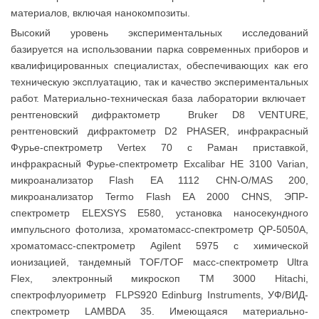
материалов, включая нанокомпозиты.
Высокий уровень экспериментальных исследований
базируется на использовании парка современных приборов и
квалифицированных специалистах, обеспечивающих как его
техническую эксплуатацию, так и качество экспериментальных
работ. Материально-техническая база лаборатории включает
рентгеновский дифрактометр Bruker D8 VENTURE,
рентгеновский дифрактометр D2 PHASER, инфракрасный
Фурье-спектрометр Vertex 70 c Раман приставкой,
инфракрасный Фурье-спектрометр Excalibar HE 3100 Varian,
микроанализатор Flash EA 1112 CHN-O/MAS 200,
микроанализатор Termo Flash EA 2000 CHNS, ЭПР-
спектрометр ELEXSYS E580, установка наносекундного
импульсного фотолиза, хроматомасс-спектрометр QP-5050A,
хроматомасс-спектрометр Agilent 5975 c химической
ионизацией, тандемный TOF/TOF масс-спектрометр Ultra
Flex, электронный микроскоп ТМ 3000 Hitachi,
спектрофлуориметр FLPS920 Edinburg Instruments, УФ/ВИД-
спектрометр LAMBDA 35. Имеющаяся материально-