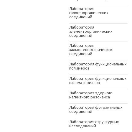
Лаборатория
галогенорганических
соединений
Лаборатория
элементоорганических
соединений
Лаборатория
халькогенорганических
соединений
Лаборатория функциональных
полимеров
Лаборатория функциональных
наноматериалов
Лаборатория ядерного
магнитного резонанса
Лаборатория фотоактивных
соединений
Лаборатория структурных
исследований