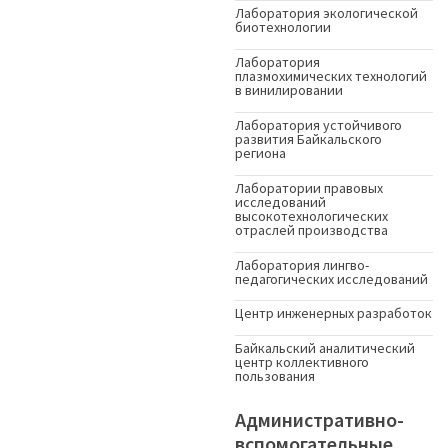
Лаборатория экологической
биотехнологии
Лаборатория
плазмохимических технологий
в винилировании
Лаборатория устойчивого
развития Байкальского
региона
Лаборатории правовых
исследований
высокотехнологических
отраслей производства
Лаборатория лингво-
педагогических исследований
Центр инженерных разработок
Байкальский аналитический
центр коллективного
пользования
Административно-
вспомогательные