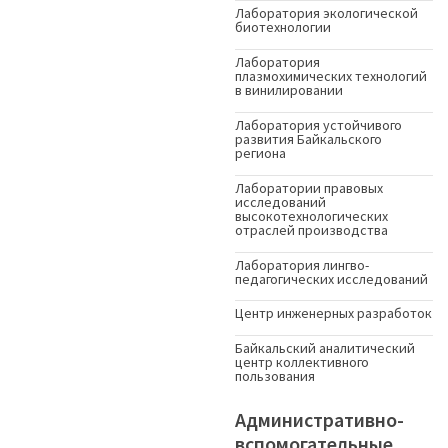
Лаборатория экологической
биотехнологии
Лаборатория
плазмохимических технологий
в винилировании
Лаборатория устойчивого
развития Байкальского
региона
Лаборатории правовых
исследований
высокотехнологических
отраслей производства
Лаборатория лингво-
педагогических исследований
Центр инженерных разработок
Байкальский аналитический
центр коллективного
пользования
Административно-
вспомогательные