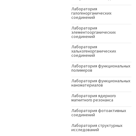
Лаборатория
галогенорганических
соединений
Лаборатория
элементоорганических
соединений
Лаборатория
халькогенорганических
соединений
Лаборатория функциональных
полимеров
Лаборатория функциональных
наноматериалов
Лаборатория ядерного
магнитного резонанса
Лаборатория фотоактивных
соединений
Лаборатория структурных
исследований