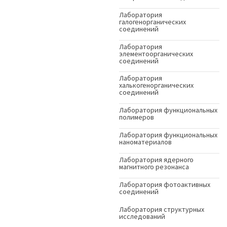
Лаборатория
галогенорганических
соединений
Лаборатория
элементоорганических
соединений
Лаборатория
халькогенорганических
соединений
Лаборатория функциональных
полимеров
Лаборатория функциональных
наноматериалов
Лаборатория ядерного
магнитного резонанса
Лаборатория фотоактивных
соединений
Лаборатория структурных
исследований