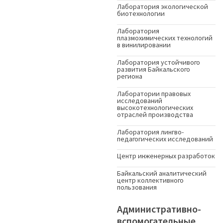
Лаборатория экологической
биотехнологии
Лаборатория
плазмохимических технологий
в винилировании
Лаборатория устойчивого
развития Байкальского
региона
Лаборатории правовых
исследований
высокотехнологических
отраслей производства
Лаборатория лингво-
педагогических исследований
Центр инженерных разработок
Байкальский аналитический
центр коллективного
пользования
Административно-
вспомогательные