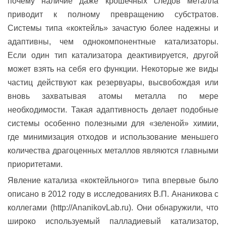
почему наличие даже крошечных следов металла
приводит к полному превращению субстратов.
Системы типа «коктейль» зачастую более надежны и
адаптивны, чем однокомпонентные катализаторы.
Если один тип катализатора деактивируется, другой
может взять на себя его функции. Некоторые же виды
частиц действуют как резервуары, высвобождая или
вновь захватывая атомы металла по мере
необходимости. Такая адаптивность делает подобные
системы особенно полезными для «зеленой» химии,
где минимизация отходов и использование меньшего
количества драгоценных металлов являются главными
приоритетами.
Явление катализа «коктейльного» типа впервые было
описано в 2012 году в исследованиях В.П. Ананикова с
коллегами (
http://AnanikovLab.ru
). Они обнаружили, что
широко используемый палладиевый катализатор,