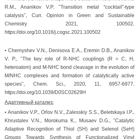
R.M., Ananikov V.P. "Transition metal “cocktail”-type
catalysis", Curr. Opinion in Green and Sustainable
Chemistry 2021, 100502.
https://doi.org/10.1016/j.cogsc.2021.100502
• Chernyshev V.N., Denisova E.A., Eremin D.B., Ananikov
V. P., "The key role of R-NHC couplings (R = C, H,
heteroatom) and M-NHC bond cleavage in the evolution of
M/NHC complexes and formation of catalytically active
species", Chem. Sci., 2020, 11, 6957-6977.
https://doi.org/10.1039/D0SC02629H
Адаптивный катализ:
• Ananikov V.P., Orlov N.V., Zalesskiy S.S., Beletskaya I.P.,
Khrustalev V.N., Morokuma K., Musaev D.G., "Catalytic
Adaptive Recognition of Thiol (SH) and Selenol (SeH)
Groups Towards Synthesis of Functionalized Vinyl