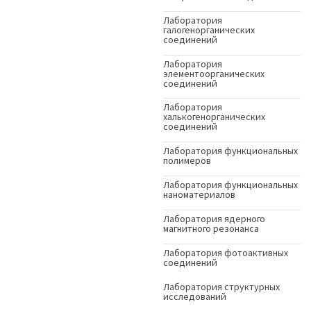
Лаборатория
галогенорганических
соединений
Лаборатория
элементоорганических
соединений
Лаборатория
халькогенорганических
соединений
Лаборатория функциональных
полимеров
Лаборатория функциональных
наноматериалов
Лаборатория ядерного
магнитного резонанса
Лаборатория фотоактивных
соединений
Лаборатория структурных
исследований