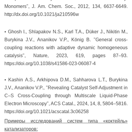
Monomers", J. Am. Chem. Soc., 2012, 134, 6637-6649.
http://dx.doi.org/10.1021/ja210596w
• Ghosh I., Shlapakov N.S., Karl T.A., Düker J., Nikitin M.,
Burykina J.V., Ananikov V.P., König B. "General cross-
coupling reactions with adaptive dynamic homogeneous
catalysis", Nature, 2023, 619, pages 87–93.
https://doi.org/10.1038/s41586-023-06087-4
• Kashin A.S., Arkhipova D.M., Sahharova L.T., Burykina
J.V., Ananikov V.P., "Revealing Catalyst Self-Adjustment in
C–S Cross-Coupling through Multiscale Liquid-Phase
Electron Microscopy", ACS Catal., 2024, 14, 8, 5804–5816.
https://doi.org/10.1021/acscatal.3c06258
Примеры исследований систем типа «коктейль»
катализаторов: