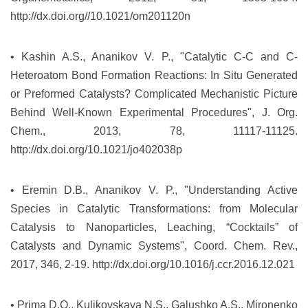
http://dx.doi.org//10.1021/om201120n
• Kashin A.S., Ananikov V. P., "Catalytic C-C and C-
Heteroatom Bond Formation Reactions: In Situ Generated
or Preformed Catalysts? Complicated Mechanistic Picture
Behind Well-Known Experimental Procedures", J. Org.
Chem., 2013, 78, 11117-11125.
http://dx.doi.org/10.1021/jo402038p
• Eremin D.B., Ananikov V. P., "Understanding Active
Species in Catalytic Transformations: from Molecular
Catalysis to Nanoparticles, Leaching, “Cocktails” of
Catalysts and Dynamic Systems", Coord. Chem. Rev.,
2017, 346, 2-19.
http://dx.doi.org/10.1016/j.ccr.2016.12.021
• Prima D.O., Kulikovskaya N.S., Galushko A.S., Mironenko