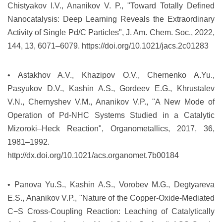
Chistyakov I.V., Ananikov V. P., "Toward Totally Defined
Nanocatalysis: Deep Learning Reveals the Extraordinary
Activity of Single Pd/C Particles", J. Am. Chem. Soc., 2022,
144, 13, 6071–6079.
https://doi.org/10.1021/jacs.2c01283
• Astakhov A.V., Khazipov O.V., Chernenko A.Yu.,
Pasyukov D.V., Kashin A.S., Gordeev E.G., Khrustalev
V.N., Chernyshev V.M., Ananikov V.P., "A New Mode of
Operation of Pd-NHC Systems Studied in a Catalytic
Mizoroki–Heck Reaction", Organometallics, 2017, 36,
1981–1992.
http://dx.doi.org/10.1021/acs.organomet.7b00184
• Panova Yu.S., Kashin A.S., Vorobev M.G., Degtyareva
E.S., Ananikov V.P., "Nature of the Copper-Oxide-Mediated
C−S Cross-Coupling Reaction: Leaching of Catalytically