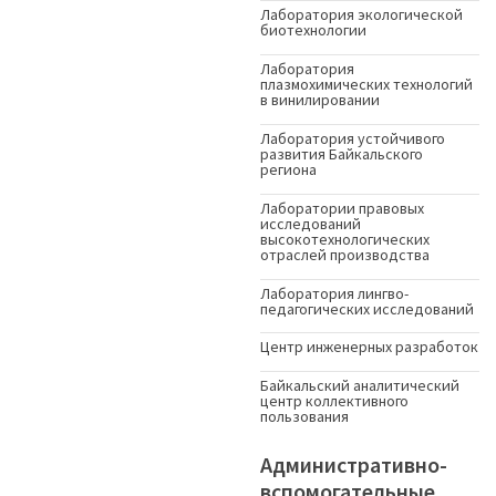
Лаборатория экологической
биотехнологии
Лаборатория
плазмохимических технологий
в винилировании
Лаборатория устойчивого
развития Байкальского
региона
Лаборатории правовых
исследований
высокотехнологических
отраслей производства
Лаборатория лингво-
педагогических исследований
Центр инженерных разработок
Байкальский аналитический
центр коллективного
пользования
Административно-
вспомогательные