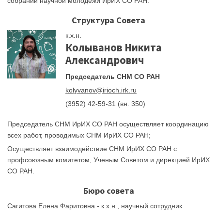
собрании научной молодежи ИрИХ СО РАН.
Структура Совета
к.х.н.
Колыванов Никита
Александрович
Председатель CНМ СО РАН
kolyvanov@irioch.irk.ru
(3952) 42-59-31 (вн. 350)
Председатель СНМ ИрИХ СО РАН осуществляет координацию
всех работ, проводимых СНМ ИрИХ СО РАН;
Осуществляет взаимодействие СНМ ИрИХ СО РАН с
профсоюзным комитетом, Ученым Советом и дирекцией ИрИХ
СО РАН.
Бюро совета
Сагитова Елена Фаритовна - к.х.н., научный сотрудник