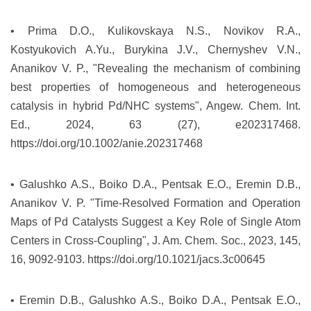
• Prima D.O., Kulikovskaya N.S., Novikov R.A.,
Kostyukovich A.Yu., Burykina J.V., Chernyshev V.N.,
Ananikov V. P., "Revealing the mechanism of combining
best properties of homogeneous and heterogeneous
catalysis in hybrid Pd/NHC systems", Angew. Chem. Int.
Ed., 2024, 63 (27), e202317468.
https://doi.org/10.1002/anie.202317468
• Galushko A.S., Boiko D.A., Pentsak E.O., Eremin D.B.,
Ananikov V. P. "Time-Resolved Formation and Operation
Maps of Pd Catalysts Suggest a Key Role of Single Atom
Centers in Cross-Coupling", J. Am. Chem. Soc., 2023, 145,
16, 9092-9103.
https://doi.org/10.1021/jacs.3c00645
• Eremin D.B., Galushko A.S., Boiko D.A., Pentsak E.O.,