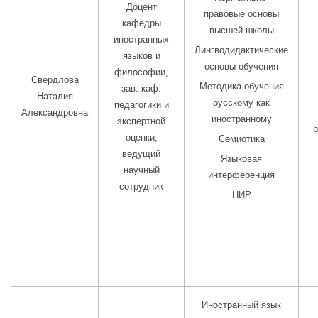
Доцент
правовые основы
кафедры
высшей школы
иностранных
Лингводидактические
языков и
основы обучения
философии,
Свердлова
Методика обучения
зав. каф.
Наталия
русскому как
педагогики и
Александровна
иностранному
экспертной
р
оценки,
Семиотика
ведущий
Языковая
научный
интерференция
сотрудник
НИР
Иностранный язык