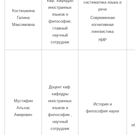
каф. кафедры
систематика языка и
иностранных
речи
Костюшкина
языков и
Галина
Современная
философии,
Максимовна
когнитивная
главный
лингвистика
научный
НИР
сотрудник
Доцент каф.
кафедры
Мустафин
иностранных
История и
Альхас
языков и
философия науки
Амирович
философии ,
научный
о
сотрудник