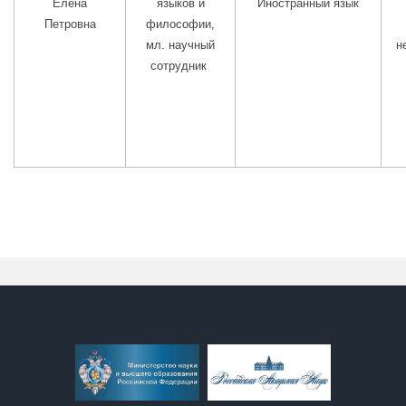
Елена
языков и
Иностранный язык
Петровна
философии,
мл. научный
н
сотрудник