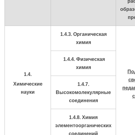
ра
образ
пр
1.4.3. Органическая
химия
1.4.4. Физическая
химия
По
1.4.
св
Химические
1.4.7.
педа
науки
Высокомолекулярные
с
соединения
1.4.8. Химия
элементоорганических
соединений