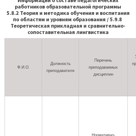
Информации о составе педагогических
работников образовательной программы
5.8.2 Теория и методика обучения и воспитания
по областям и уровням образования / 5.9.8
Теоретическая прикладная и сравнительно-
сопоставительная лингвистика
Перечень
Должность
п
Ф.И.О.
преподаваемых
преподавателя
дисциплин
Нормативно-