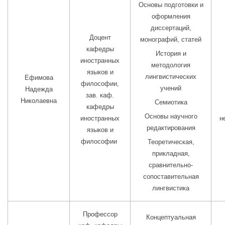
Основы подготовки и
оформления
диссертаций,
Доцент
монографий, статей
кафедры
История и
иностранных
методология
языков и
лингвистических
Ефимова
философии,
учений
Надежда
зав. каф.
Николаевна
Семиотика
кафедры
Основы научного
иностранных
н
редактирования
языков и
философии
Теоретическая,
прикладная,
сравнительно-
сопоставительная
лингвистика
Профессор
Концептуальная