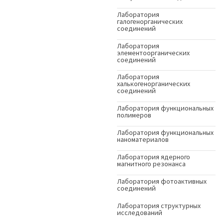
Лаборатория
галогенорганических
соединений
Лаборатория
элементоорганических
соединений
Лаборатория
халькогенорганических
соединений
Лаборатория функциональных
полимеров
Лаборатория функциональных
наноматериалов
Лаборатория ядерного
магнитного резонанса
Лаборатория фотоактивных
соединений
Лаборатория структурных
исследований