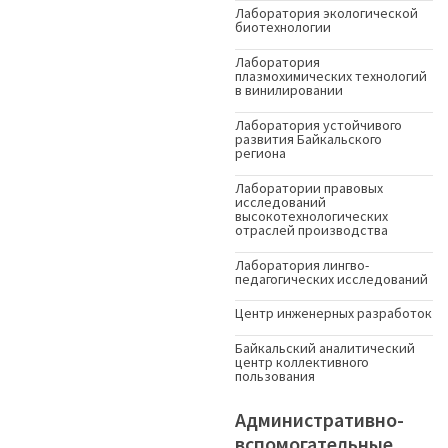
Лаборатория экологической
биотехнологии
Лаборатория
плазмохимических технологий
в винилировании
Лаборатория устойчивого
развития Байкальского
региона
Лаборатории правовых
исследований
высокотехнологических
отраслей производства
Лаборатория лингво-
педагогических исследований
Центр инженерных разработок
Байкальский аналитический
центр коллективного
пользования
Административно-
вспомогательные