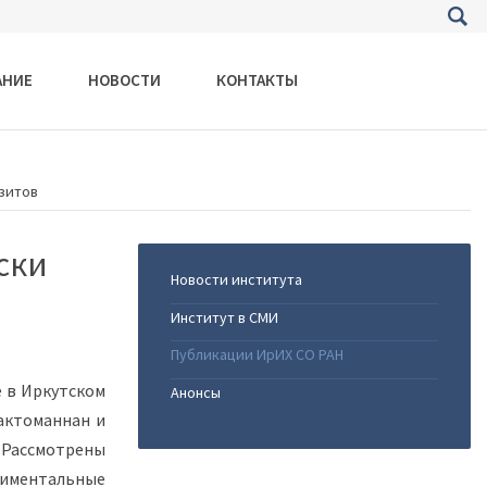
АНИЕ
НОВОСТИ
КОНТАКТЫ
зитов
ски
Новости института
Институт в СМИ
Публикации ИрИХ СО РАН
 в Иркутском
Анонсы
лактоманнан и
 Рассмотрены
риментальные