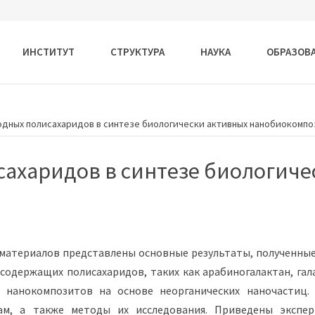
ИНСТИТУТ
СТРУКТУРА
НАУКА
ОБРАЗОВ
дных полисахаридов в синтезе биологически активных нанобиокомпо
ахаридов в синтезе биологиче
в
материалов представлены основные результаты, полученные
содержащих полисахаридов, таких как арабиногалактан, га
х нанокомпозитов на основе неорганических наночастиц.
ам, а также методы их исследования. Приведены экспе