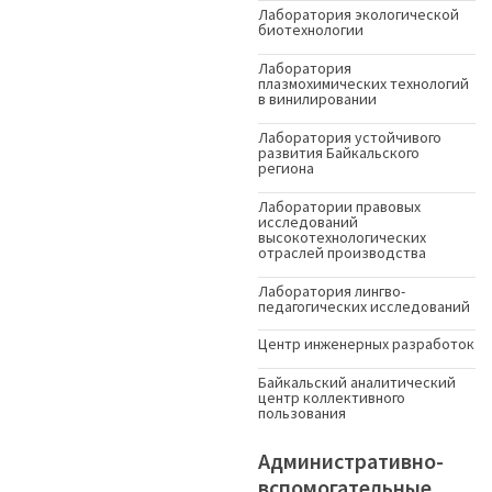
Лаборатория экологической
биотехнологии
Лаборатория
плазмохимических технологий
в винилировании
Лаборатория устойчивого
развития Байкальского
региона
Лаборатории правовых
исследований
высокотехнологических
отраслей производства
Лаборатория лингво-
педагогических исследований
Центр инженерных разработок
Байкальский аналитический
центр коллективного
пользования
Административно-
вспомогательные