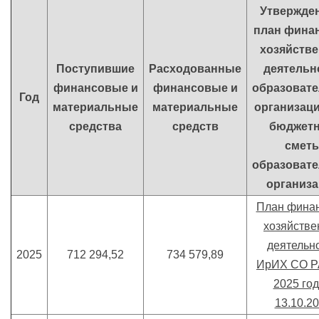
Утвержде
план фина
хозяйств
Поступившие
Расходованные
деятельн
финансовые и
финансовые и
образоват
Год
материальные
материальные
организац
средства
средств
бюджет
смет
образоват
организ
План финан
хозяйстве
деятельн
2025
712 294,52
734 579,89
ИрИХ СО Р
2025 год
13.10.2