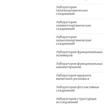
Лаборатория
галогенорганических
соединений
Лаборатория
элементоорганических
соединений
Лаборатория
халькогенорганических
соединений
Лаборатория функциональных
полимеров
Лаборатория функциональных
наноматериалов
Лаборатория ядерного
магнитного резонанса
Лаборатория фотоактивных
соединений
Лаборатория структурных
исследований