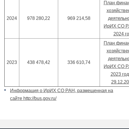
План финан
хозяйстве
2024
978 280,22
969 214,58
деятельн
ИрИХ СО Р
2024 г
План финан
хозяйстве
деятельн
2023
438 478,42
336 610,74
ИрИХ СО Р
2023 год
29.12.2
Информация о ИрИХ СО РАН, размещенная на
сайте http://bus.gov.ru/