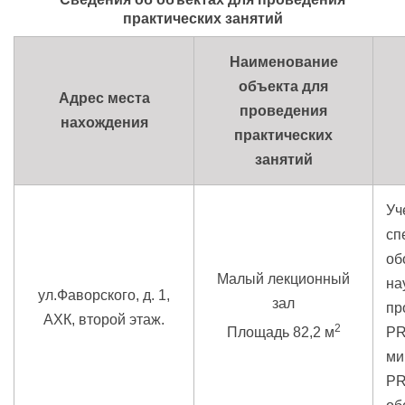
практических занятий
Наименование
объекта для
Адрес места
проведения
нахождения
практических
занятий
Уч
сп
об
Малый лекционный
на
ул.Фаворского, д. 1,
зал
пр
АХК, второй этаж.
2
Площадь 82,2 м
PR
ми
PR