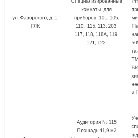
Специализированные
PH
комнаты для
пр
ул. Фаворского, д. 1,
приборов: 101, 105,
ми
ГЛК
110, 115, 113, 203,
Fl
117, 118, 118А, 119,
на
121, 122
50
та
ТМ
ВИ
хи
не
и 
Уч
Аудитория № 115
сп
Площадь 41,9 м2
пе