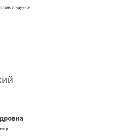
планов научно-
кий
ндровна
лтер