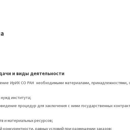
на
дачи и виды деятельности
ечение ИрИХ СО РАН необходимыми материалами, принадлежностями,
 нужд института;
ведение процедур для заключения с ними государственных контракт
в и материальных ресурсов;
й конкурентности, равных условий при размещении заказов;