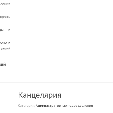
вления
охраны
еды и
роне и
уаций
вий
Канцелярия
Категория:
Административные подразделения