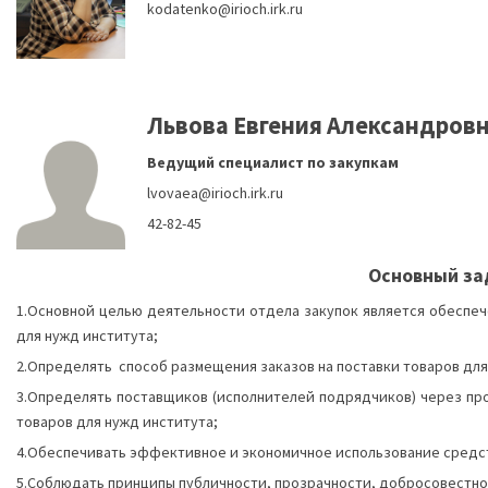
kodatenko@irioch.irk.ru
Львова Евгения Александров
Ведущий специалист по закупкам
lvovaea@irioch.irk.ru
42-82-45
Основный за
1.Основной целью деятельности отдела закупок является обесп
для нужд института;
2.Определять способ размещения заказов на поставки товаров для
3.Определять поставщиков (исполнителей подрядчиков) через про
товаров для нужд института;
4.Обеспечивать эффективное и экономичное использование средст
5.Соблюдать принципы публичности, прозрачности, добросовестно