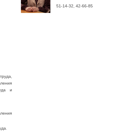
51-14-32, 42-66-85
руда,
вления
уда и
вления
уда.