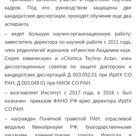
кадров. Под его руководством защищены две
кандидатские диссертации, проходят обучение еще два
аспиранта.
–
ведет большую научно-организационную работу:
заместитель директора по научной работе с 2011 года,
член редколлегий журналов «Известия Академии наук.
Серия химическая» и «Chimica Techno Acta», член
диссертационных советов по защите докторских и
кандидатских диссертаций Д 003.052.01 при ИрИХ СО
РАН, Д 003.049.01 при НИОХ СО РАН.
–
возглавляет Институт с 2017 года, в 2016 г. был
назначен приказом ФАНО РФ врио директора ИрИХ
СО РАН.
–
награжден Почетной грамотой РАН, отраслевой
медалью Минобрнауки РФ, благодарственными
письмами администрации города Иркутска и