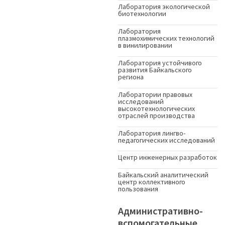
Лаборатория экологической
биотехнологии
Лаборатория
плазмохимических технологий
в винилировании
Лаборатория устойчивого
развития Байкальского
региона
Лаборатории правовых
исследований
высокотехнологических
отраслей производства
Лаборатория лингво-
педагогических исследований
Центр инженерных разработок
Байкальский аналитический
центр коллективного
пользования
Административно-
вспомогательные