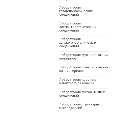
Лаборатория
галогенорганических
соединений
Лаборатория
элементоорганических
соединений
Лаборатория
халькогенорганических
соединений
Лаборатория функциональных
полимеров
Лаборатория функциональных
наноматериалов
Лаборатория ядерного
магнитного резонанса
Лаборатория фотоактивных
соединений
Лаборатория структурных
исследований