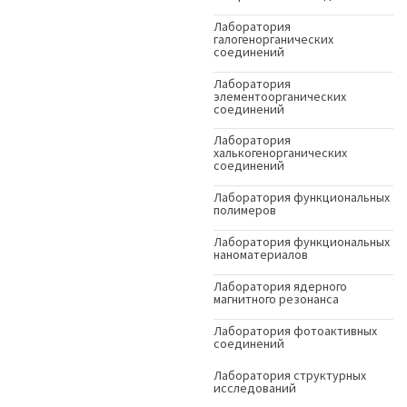
Лаборатория
галогенорганических
соединений
Лаборатория
элементоорганических
соединений
Лаборатория
халькогенорганических
соединений
Лаборатория функциональных
полимеров
Лаборатория функциональных
наноматериалов
Лаборатория ядерного
магнитного резонанса
Лаборатория фотоактивных
соединений
Лаборатория структурных
исследований