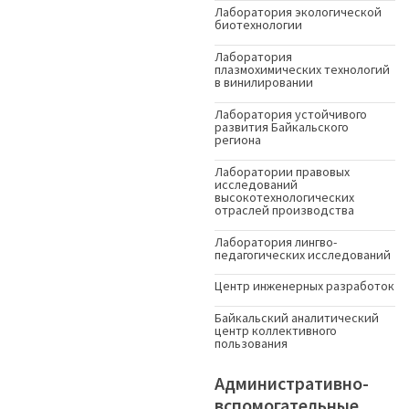
Лаборатория экологической
биотехнологии
Лаборатория
плазмохимических технологий
в винилировании
Лаборатория устойчивого
развития Байкальского
региона
Лаборатории правовых
исследований
высокотехнологических
отраслей производства
Лаборатория лингво-
педагогических исследований
Центр инженерных разработок
Байкальский аналитический
центр коллективного
пользования
Административно-
вспомогательные