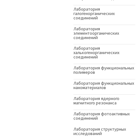
Лаборатория
галогенорганических
соединений
Лаборатория
элементоорганических
соединений
Лаборатория
халькогенорганических
соединений
Лаборатория функциональных
полимеров
Лаборатория функциональных
наноматериалов
Лаборатория ядерного
магнитного резонанса
Лаборатория фотоактивных
соединений
Лаборатория структурных
исследований