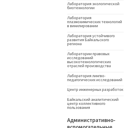
Лаборатория экологической
биотехнологии
Лаборатория
плазмохимических технологий
в винилировании
Лаборатория устойчивого
развития Байкальского
региона
Лаборатории правовых
исследований
высокотехнологических
отраслей производства
Лаборатория лингво-
педагогических исследований
Центр инженерных разработок
Байкальский аналитический
центр коллективного
пользования
Административно-
вспомогательные