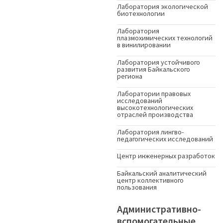
Лаборатория экологической
биотехнологии
Лаборатория
плазмохимических технологий
в винилировании
Лаборатория устойчивого
развития Байкальского
региона
Лаборатории правовых
исследований
высокотехнологических
отраслей производства
Лаборатория лингво-
педагогических исследований
Центр инженерных разработок
Байкальский аналитический
центр коллективного
пользования
Административно-
вспомогательные