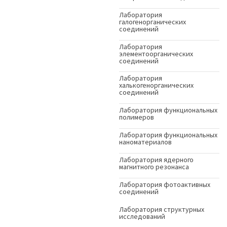
Лаборатория
галогенорганических
соединений
Лаборатория
элементоорганических
соединений
Лаборатория
халькогенорганических
соединений
Лаборатория функциональных
полимеров
Лаборатория функциональных
наноматериалов
Лаборатория ядерного
магнитного резонанса
Лаборатория фотоактивных
соединений
Лаборатория структурных
исследований