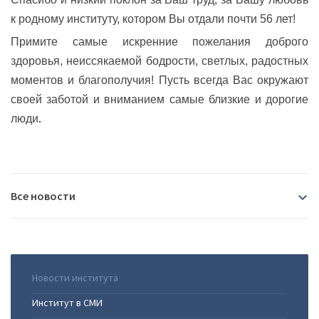
к родному институту, котором Вы отдали почти 56 лет!
Примите самые искренние пожелания доброго
здоровья, неиссякаемой бодрости, светлых, радостных
моментов и благополучия! Пусть всегда Вас окружают
своей заботой и вниманием самые близкие и дорогие
люди
.
Все новости
2026
07.08.2026
|
В Иркутске пройдёт Байкальский
Новости института
2025
международный демографический форум
Институт в СМИ
29.07.2026
|
Сотрудница Института Фаворского -
24.12.2025
|
Защита кандидатской диссертации в ФИЦ