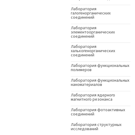
Лаборатория
галогенорганических
соединений
Лаборатория
элементоорганических
соединений
Лаборатория
халькогенорганических
соединений
Лаборатория функциональных
полимеров
Лаборатория функциональных
наноматериалов
Лаборатория ядерного
магнитного резонанса
Лаборатория фотоактивных
соединений
Лаборатория структурных
исследований