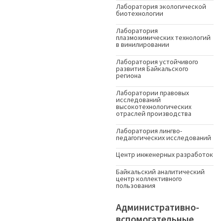
Лаборатория экологической
биотехнологии
Лаборатория
плазмохимических технологий
в винилировании
Лаборатория устойчивого
развития Байкальского
региона
Лаборатории правовых
исследований
высокотехнологических
отраслей производства
Лаборатория лингво-
педагогических исследований
Центр инженерных разработок
Байкальский аналитический
центр коллективного
пользования
Административно-
вспомогательные