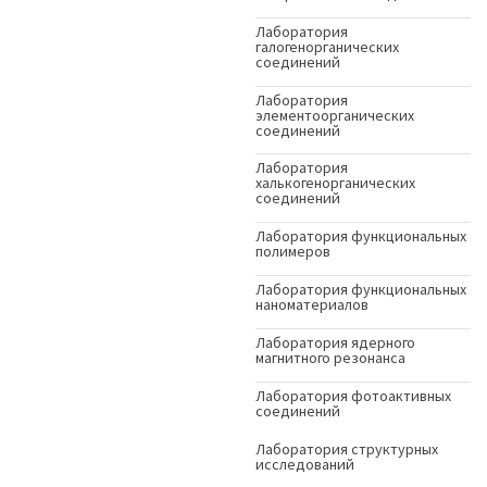
Лаборатория
галогенорганических
соединений
Лаборатория
элементоорганических
соединений
Лаборатория
халькогенорганических
соединений
Лаборатория функциональных
полимеров
Лаборатория функциональных
наноматериалов
Лаборатория ядерного
магнитного резонанса
Лаборатория фотоактивных
соединений
Лаборатория структурных
исследований