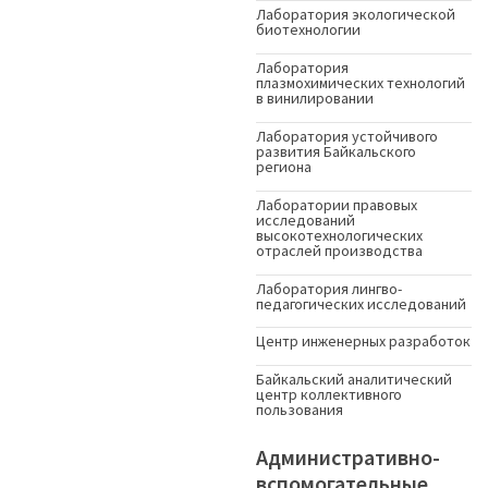
Лаборатория экологической
биотехнологии
Лаборатория
плазмохимических технологий
в винилировании
Лаборатория устойчивого
развития Байкальского
региона
Лаборатории правовых
исследований
высокотехнологических
отраслей производства
Лаборатория лингво-
педагогических исследований
Центр инженерных разработок
Байкальский аналитический
центр коллективного
пользования
Административно-
вспомогательные