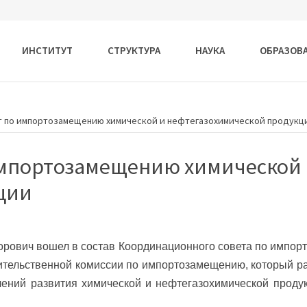
ИНСТИТУТ
СТРУКТУРА
НАУКА
ОБРАЗОВ
 по импортозамещению химической и нефтегазохимической продукц
мпортозамещению химической
ции
орович вошел в состав Координационного совета по импо
ительственной комиссии по импортозамещению, который р
ений развития химической и нефтегазохимической продук