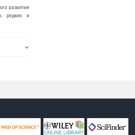
ого развития
в, редких и
тов-2025
бири