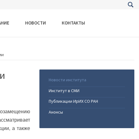
АНИЕ
НОВОСТИ
КОНТАКТЫ
ии
 и
Новости института
Институт в СМИ
Публикации ИрИХ СО РАН
ртозамещению
Анонсы
ассматривает
ции, а также