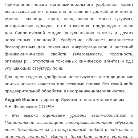
Применение нового органоминерального удобрения может
использоваться не только для повышения урожайности полей:
ячмень, пшеница, горох, овес, зеленая масса кукурузы,
декоративные культуры, но и в качестве плодородного слоя
для биологической стадии рекультивации земель и других
нарушенных площадей. Удобрение обладает комплексом
благоприятных для почвенных микроорганизмов и растений
физико-химических свойств (влагоемкость, порозность,
оптимум рН, отсутствие токсичных химических агентов и т.д.)
улучшающих структуру почв.
Для производства удобрения используются некондиционные
опилки низкого качества или лежалые опилки без какой-либо
предварительной обработки в неограниченном количестве.
Андрей Иванов
, директор Иркутского института химии им.
А.Е. Фаворского СО РАН:
–
Мы высоко оцениваем уровень взаимодействия с
Национальной ассоциацией лесопромышленников «Русский
лес». Благодарим их за оперативный подход и гибкость в
принятии решений. Именно благодаря этому удалось в