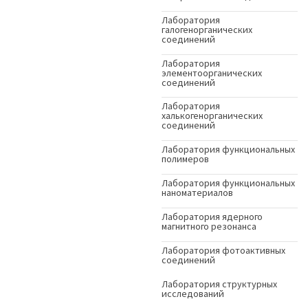
Лаборатория
галогенорганических
соединений
Лаборатория
элементоорганических
соединений
Лаборатория
халькогенорганических
соединений
Лаборатория функциональных
полимеров
Лаборатория функциональных
наноматериалов
Лаборатория ядерного
магнитного резонанса
Лаборатория фотоактивных
соединений
Лаборатория структурных
исследований