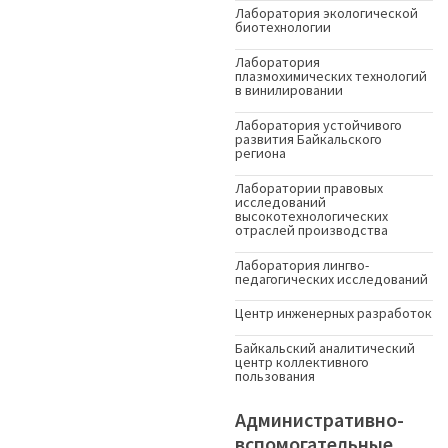
Лаборатория экологической
биотехнологии
Лаборатория
плазмохимических технологий
в винилировании
Лаборатория устойчивого
развития Байкальского
региона
Лаборатории правовых
исследований
высокотехнологических
отраслей производства
Лаборатория лингво-
педагогических исследований
Центр инженерных разработок
Байкальский аналитический
центр коллективного
пользования
Административно-
вспомогательные