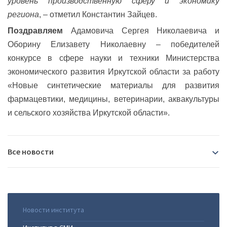
уровень производственную сферу и экономику
региона
, – отметил Константин Зайцев.
Поздравляем
Адамовича Сергея Николаевича и
Оборину Елизавету Николаевну – победителей
конкурсе в сфере науки и техники Министерства
экономического развития Иркутской области за работу
«Новые синтетические материалы для развития
фармацевтики, медицины, ветеринарии, аквакультуры
и сельского хозяйства Иркутской области».
Все новости
2026
07.08.2026
|
В Иркутске пройдёт Байкальский
Новости института
2025
международный демографический форум