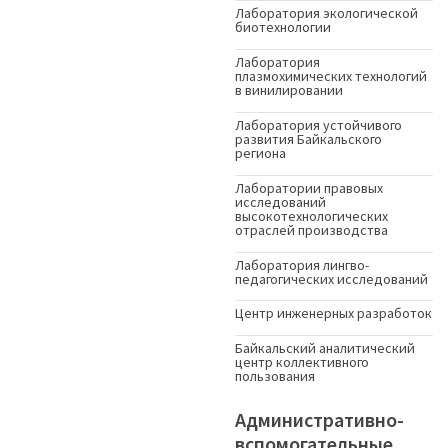
Лаборатория экологической
биотехнологии
Лаборатория
плазмохимических технологий
в винилировании
Лаборатория устойчивого
развития Байкальского
региона
Лаборатории правовых
исследований
высокотехнологических
отраслей производства
Лаборатория лингво-
педагогических исследований
Центр инженерных разработок
Байкальский аналитический
центр коллективного
пользования
Административно-
вспомогательные