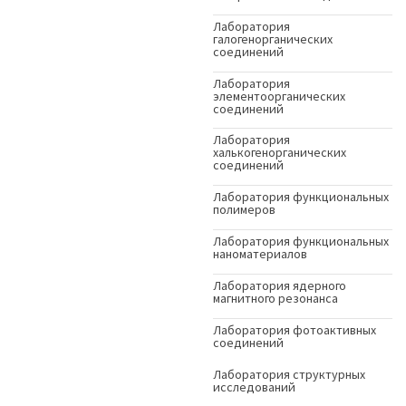
Лаборатория
галогенорганических
соединений
Лаборатория
элементоорганических
соединений
Лаборатория
халькогенорганических
соединений
Лаборатория функциональных
полимеров
Лаборатория функциональных
наноматериалов
Лаборатория ядерного
магнитного резонанса
Лаборатория фотоактивных
соединений
Лаборатория структурных
исследований