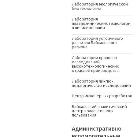
Лаборатория экологической
биотехнологии
Лаборатория
плазмохимических технологий
в винилировании
Лаборатория устойчивого
развития Байкальского
региона
Лаборатории правовых
исследований
высокотехнологических
отраслей производства
Лаборатория лингво-
педагогических исследований
Центр инженерных разработок
Байкальский аналитический
центр коллективного
пользования
Административно-
вспомогательные