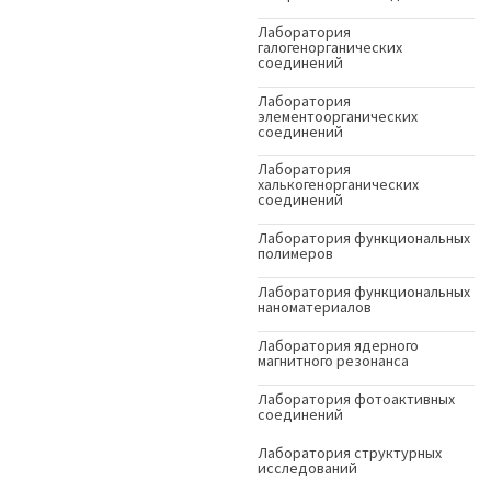
Лаборатория
галогенорганических
соединений
Лаборатория
элементоорганических
соединений
Лаборатория
халькогенорганических
соединений
Лаборатория функциональных
полимеров
Лаборатория функциональных
наноматериалов
Лаборатория ядерного
магнитного резонанса
Лаборатория фотоактивных
соединений
Лаборатория структурных
исследований