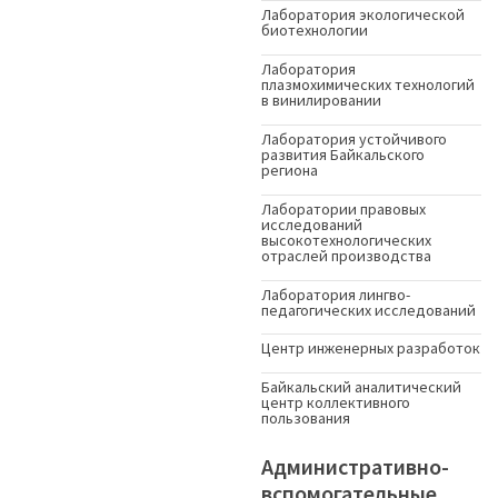
Лаборатория экологической
биотехнологии
Лаборатория
плазмохимических технологий
в винилировании
Лаборатория устойчивого
развития Байкальского
региона
Лаборатории правовых
исследований
высокотехнологических
отраслей производства
Лаборатория лингво-
педагогических исследований
Центр инженерных разработок
Байкальский аналитический
центр коллективного
пользования
Административно-
вспомогательные