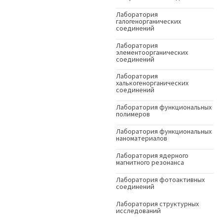
Лаборатория
галогенорганических
соединений
Лаборатория
элементоорганических
соединений
Лаборатория
халькогенорганических
соединений
Лаборатория функциональных
полимеров
Лаборатория функциональных
наноматериалов
Лаборатория ядерного
магнитного резонанса
Лаборатория фотоактивных
соединений
Лаборатория структурных
исследований