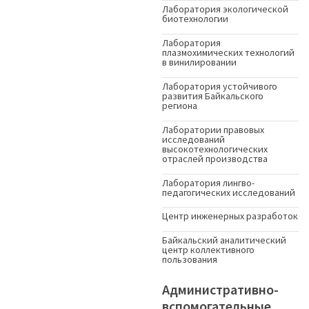
Лаборатория экологической
биотехнологии
Лаборатория
плазмохимических технологий
в винилировании
Лаборатория устойчивого
развития Байкальского
региона
Лаборатории правовых
исследований
высокотехнологических
отраслей производства
Лаборатория лингво-
педагогических исследований
Центр инженерных разработок
Байкальский аналитический
центр коллективного
пользования
Административно-
вспомогательные