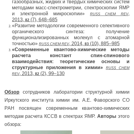
газообразных, жидких и твердых химических систем
методами масс-спектрометрии, спектроскопии ЯМР
и электронной микроскопии»
,
RUSS CHEM REV
2013,
(7), 648–685
82
«Развитие методологии современного селективного
органического синтеза: получение
функционализированных молекул с атомарной
точностью»
, 2014,
(10), 885–985
RUSS CHEM REV
83
«Современные квантово-химические методы
расчета констант спин-спинового
взаимодействия: теоретические основы и
структурные приложения в химии»
RUSS CHEM
, 2013,
(2), 99–130
REV
82
Обзор
сотрудников лаборатории структурной химии
Иркутского института химии им. А.Е. Фаворского
СО
РАН
посвящен современным квантово-химических
методам расчета КССВ в спектрах ЯМР.
Авторы
этого
обзора: