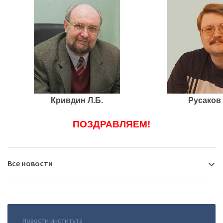
Кривдин Л.Б.
Русаков
ПОЗДРАВЛЯЕМ!
Все новости
2026
07.08.2026
|
В Иркутске пройдёт Байкальский
Новости института