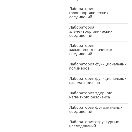
Лаборатория
галогенорганических
соединений
Лаборатория
элементоорганических
соединений
Лаборатория
халькогенорганических
соединений
Лаборатория функциональных
полимеров
Лаборатория функциональных
наноматериалов
Лаборатория ядерного
магнитного резонанса
Лаборатория фотоактивных
соединений
Лаборатория структурных
исследований