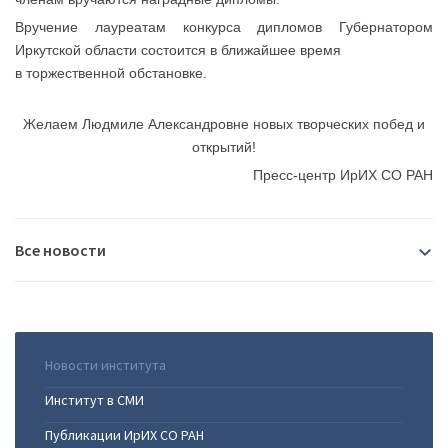
Вручение лауреатам конкурса дипломов Губернатором
Иркутской области состоится в ближайшее время
в торжественной обстановке.
Желаем Людмиле Александровне новых творческих побед и
открытий!
Пресс-центр ИрИХ СО РАН
Все новости
2026
07.08.2026
|
В Иркутске пройдёт Байкальский
Новости института
2025
международный демографический форум
Институт в СМИ
29.07.2026
|
Сотрудница Института Фаворского -
24.12.2025
|
Защита кандидатской диссертации в ФИЦ
единственная в России обладательница награды для
Публикации ИрИХ СО РАН
2024
ИрИХ СО РАН
выдающихся рецензентов-2025 (MDPI)