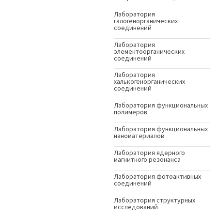
Лаборатория
галогенорганических
соединений
Лаборатория
элементоорганических
соединений
Лаборатория
халькогенорганических
соединений
Лаборатория функциональных
полимеров
Лаборатория функциональных
наноматериалов
Лаборатория ядерного
магнитного резонанса
Лаборатория фотоактивных
соединений
Лаборатория структурных
исследований