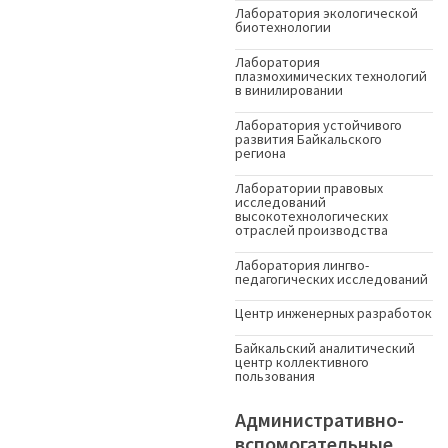
Лаборатория экологической
биотехнологии
Лаборатория
плазмохимических технологий
в винилировании
Лаборатория устойчивого
развития Байкальского
региона
Лаборатории правовых
исследований
высокотехнологических
отраслей производства
Лаборатория лингво-
педагогических исследований
Центр инженерных разработок
Байкальский аналитический
центр коллективного
пользования
Административно-
вспомогательные