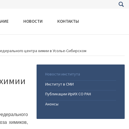
АНИЕ
НОВОСТИ
КОНТАКТЫ
едерального центра химии в Усолье-Сибирском
Новости института
 химии
Институт в СМИ
Публикации ИрИХ СО РАН
Анонсы
Федерального
юза химиков,