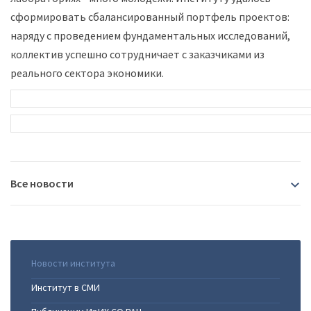
сформировать сбалансированный портфель проектов:
наряду с проведением фундаментальных исследований,
коллектив успешно сотрудничает с заказчиками из
реального сектора экономики.
Все новости
2026
07.08.2026
|
В Иркутске пройдёт Байкальский
Новости института
2025
международный демографический форум
Институт в СМИ
29.07.2026
|
Сотрудница Института Фаворского -
24.12.2025
|
Защита кандидатской диссертации в ФИЦ
единственная в России обладательница награды для