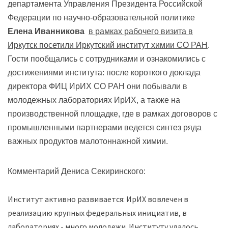
департамента Управления Президента Российской
Федерации по научно-образовательной политике
Елена Иванникова
в рамках рабочего визита в
Иркутск посетили Иркутский институт химии СО
РАН
.
Гости пообщались с сотрудниками и ознакомились с
достижениями института: после короткого доклада
директора ФИЦ ИрИХ СО РАН они побывали в
молодежных лабораториях ИрИХ, а также на
производственной площадке, где в рамках договоров с
промышленными партнерами ведется синтез ряда
важных продуктов малотоннажной химии.
Комментарий Дениса Секиринского:
Институт активно развивается: ИрИХ вовлечен в
реализацию крупных федеральных инициатив, в
лабораториях - много молодежи. Институту удалось