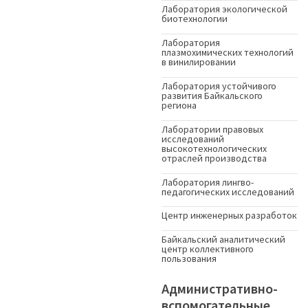
Лаборатория экологической
биотехнологии
Лаборатория
плазмохимических технологий
в винилировании
Лаборатория устойчивого
развития Байкальского
региона
Лаборатории правовых
исследований
высокотехнологических
отраслей производства
Лаборатория лингво-
педагогических исследований
Центр инженерных разработок
Байкальский аналитический
центр коллективного
пользования
Административно-
вспомогательные