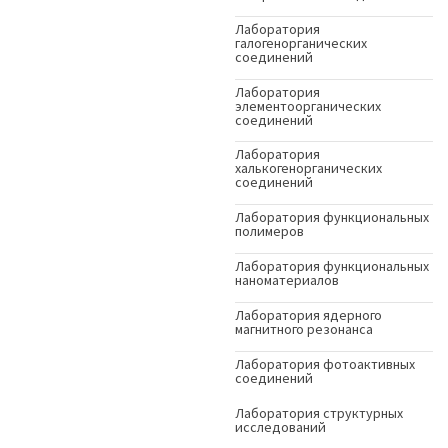
Лаборатория
галогенорганических
соединений
Лаборатория
элементоорганических
соединений
Лаборатория
халькогенорганических
соединений
Лаборатория функциональных
полимеров
Лаборатория функциональных
наноматериалов
Лаборатория ядерного
магнитного резонанса
Лаборатория фотоактивных
соединений
Лаборатория структурных
исследований