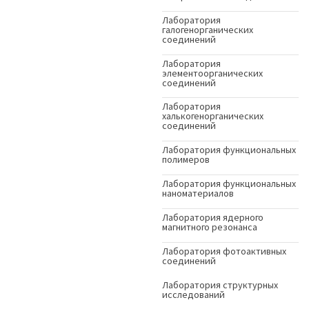
Лаборатория
галогенорганических
соединений
Лаборатория
элементоорганических
соединений
Лаборатория
халькогенорганических
соединений
Лаборатория функциональных
полимеров
Лаборатория функциональных
наноматериалов
Лаборатория ядерного
магнитного резонанса
Лаборатория фотоактивных
соединений
Лаборатория структурных
исследований