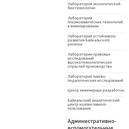
Лаборатория экологической
биотехнологии
Лаборатория
плазмохимических технологий
в винилировании
Лаборатория устойчивого
развития Байкальского
региона
Лаборатории правовых
исследований
высокотехнологических
отраслей производства
Лаборатория лингво-
педагогических исследований
Центр инженерных разработок
Байкальский аналитический
центр коллективного
пользования
Административно-
вспомогательные