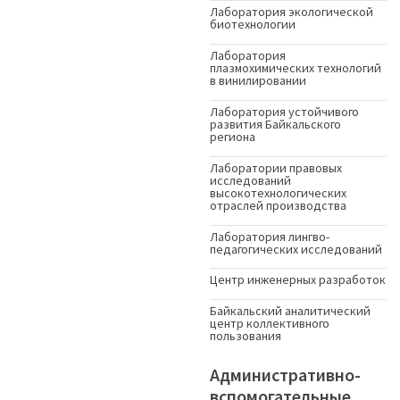
Лаборатория экологической
биотехнологии
Лаборатория
плазмохимических технологий
в винилировании
Лаборатория устойчивого
развития Байкальского
региона
Лаборатории правовых
исследований
высокотехнологических
отраслей производства
Лаборатория лингво-
педагогических исследований
Центр инженерных разработок
Байкальский аналитический
центр коллективного
пользования
Административно-
вспомогательные