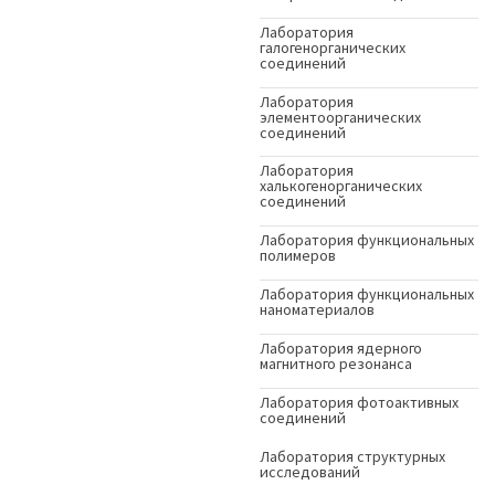
Лаборатория
галогенорганических
соединений
Лаборатория
элементоорганических
соединений
Лаборатория
халькогенорганических
соединений
Лаборатория функциональных
полимеров
Лаборатория функциональных
наноматериалов
Лаборатория ядерного
магнитного резонанса
Лаборатория фотоактивных
соединений
Лаборатория структурных
исследований