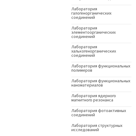
Лаборатория
галогенорганических
соединений
Лаборатория
элементоорганических
соединений
Лаборатория
халькогенорганических
соединений
Лаборатория функциональных
полимеров
Лаборатория функциональных
наноматериалов
Лаборатория ядерного
магнитного резонанса
Лаборатория фотоактивных
соединений
Лаборатория структурных
исследований