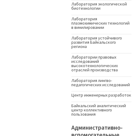
Лаборатория экологической
биотехнологии
Лаборатория
плазмохимических технологий
в винилировании
Лаборатория устойчивого
развития Байкальского
региона
Лаборатории правовых
исследований
высокотехнологических
отраслей производства
Лаборатория лингво-
педагогических исследований
Центр инженерных разработок
Байкальский аналитический
центр коллективного
пользования
Административно-
вспомогательные