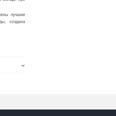
енены лучшие
ды, создана
тов-2025