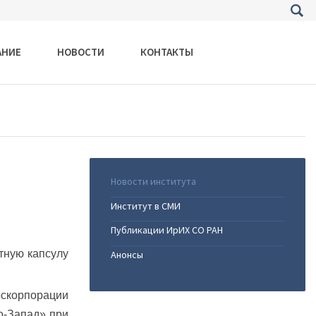
АНИЕ
НОВОСТИ
КОНТАКТЫ
Новости института
Институт в СМИ
Публикации ИрИХ СО РАН
тную капсулу
Анонсы
оскорпорации
о-Запад» при