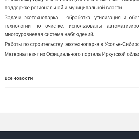
поддержке региональной и муниципальной власти.
Задачи экотехнопарка – обработка, утилизация и обе
технологии по очистке, использованы автоматизи
многоуровневая система наблюдений.
Работы по строительству экотехнопарка в Усолье-Сибир
Материал взят из Официального портала Иркутской обла
Все новости
2026
07.08.2026
|
В Иркутске пройдёт Байкальский международн
2025
29.07.2026
|
Сотрудница Института Фаворского - единственн
(MDPI)
24.12.2025
|
Защита кандидатской диссертации в ФИЦ ИрИХ С
07.07.2026
|
Директор Института Фаворского вошёл в Научно
2024
23.12.2025
|
Защита кандидатской диссертации состоялась в