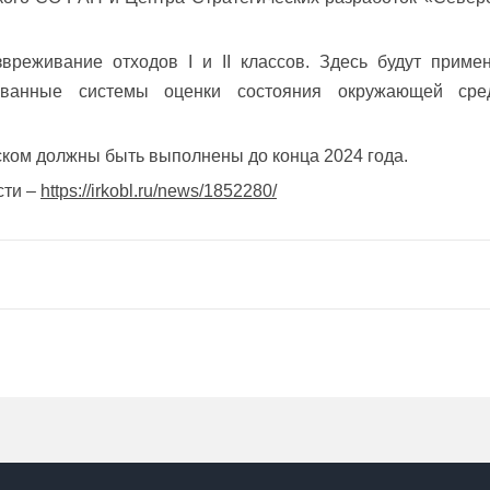
звреживание отходов I и II классов. Здесь будут прим
рованные системы оценки состояния окружающей сре
ском должны быть выполнены до конца 2024 года.
сти –
https://irkobl.ru/news/1852280/
ый демографический форум
ая в России обладательница награды для выдающихся рецензен
О РАН
-технический совет Минприроды России
 Институте Фаворского