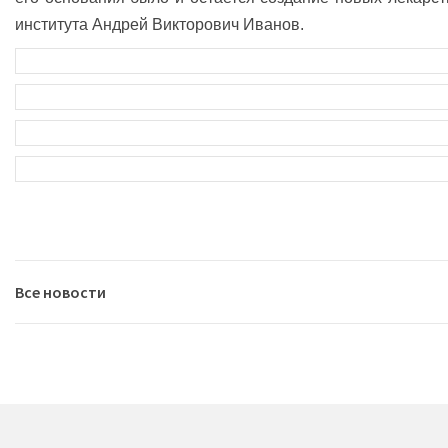
инс­титута Андрей Виктор­ович Иванов.
Все новости
2026
07.08.2026
|
В Иркутске пройдёт Байкальский международн
2025
29.07.2026
|
Сотрудница Института Фаворского - единственн
(MDPI)