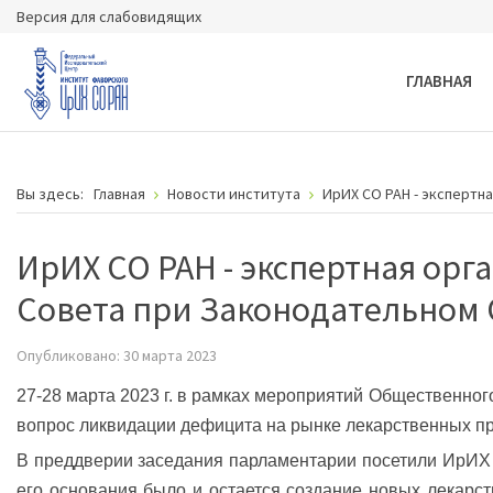
Версия для слабовидящих
ГЛАВНАЯ
Вы здесь:
Главная
Новости института
ИрИХ СО РАН - экспертн
ИрИХ СО РАН - экспертная ор
Совета при Законодательном 
Опубликовано: 30 марта 2023
27-28 марта 2023 г. в рамках мероприятий Общественно
вопрос ликвидации де­фицита на рынке лека­рственных пр
В преддверии засед­ания парламентарии посетили ИрИХ 
его основания было и остается создание но­вых лекарс