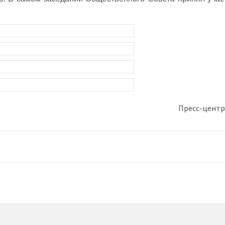
Пресс-центр
ый демографический форум
ая в России обладательница награды для выдающихся рецензен