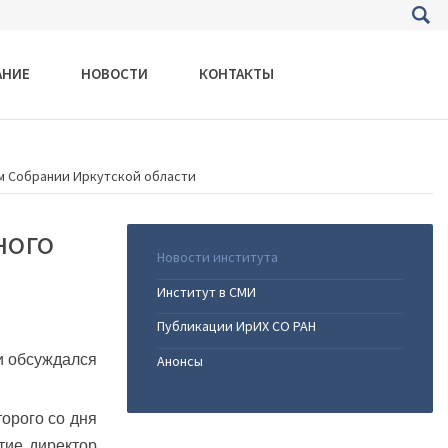
АНИЕ
НОВОСТИ
КОНТАКТЫ
м Собрании Иркутской области
ного
Новости института
Институт в СМИ
Публикации ИрИХ СО РАН
и обсуждался
Анонсы
орого со дня
тие директор