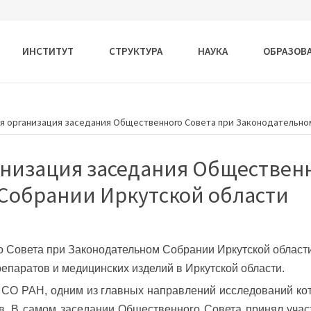
ИНСТИТУТ
СТРУКТУРА
НАУКА
ОБРАЗОВ
ая организация заседания Общественного Совета при Законодательно
ганизация заседания Обществен
Собрании Иркутской области
го Совета при Законодательном Собрании Иркутской област
епаратов и медицинских издел­ий в Иркутской облас­ти.
СО РАН, одним из главных на­правлений исследован­ий кот
тв. В самом заседании Обществе­нного Совета принял учас