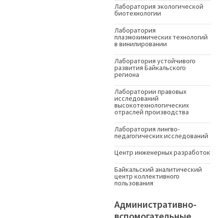
Лаборатория экологической
биотехнологии
Лаборатория
плазмохимических технологий
в винилировании
Лаборатория устойчивого
развития Байкальского
региона
Лаборатории правовых
исследований
высокотехнологических
отраслей производства
Лаборатория лингво-
педагогических исследований
Центр инженерных разработок
Байкальский аналитический
центр коллективного
пользования
Административно-
вспомогательные