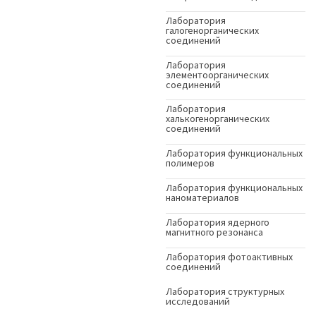
Лаборатория
галогенорганических
соединений
Лаборатория
элементоорганических
соединений
Лаборатория
халькогенорганических
соединений
Лаборатория функциональных
полимеров
Лаборатория функциональных
наноматериалов
Лаборатория ядерного
магнитного резонанса
Лаборатория фотоактивных
соединений
Лаборатория структурных
исследований