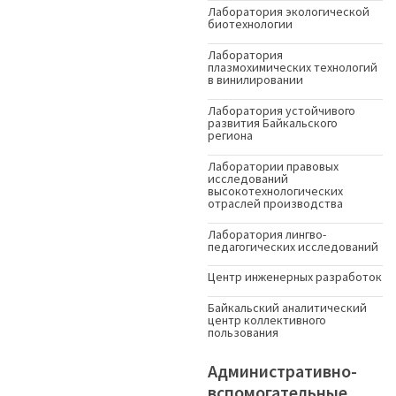
Лаборатория экологической
биотехнологии
Лаборатория
плазмохимических технологий
в винилировании
Лаборатория устойчивого
развития Байкальского
региона
Лаборатории правовых
исследований
высокотехнологических
отраслей производства
Лаборатория лингво-
педагогических исследований
Центр инженерных разработок
Байкальский аналитический
центр коллективного
пользования
Административно-
вспомогательные