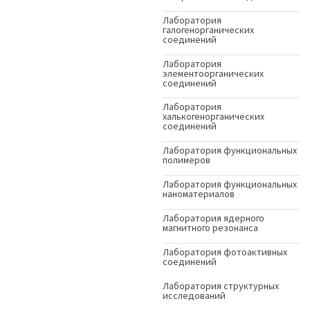
Лаборатория
галогенорганических
соединений
Лаборатория
элементоорганических
соединений
Лаборатория
халькогенорганических
соединений
Лаборатория функциональных
полимеров
Лаборатория функциональных
наноматериалов
Лаборатория ядерного
магнитного резонанса
Лаборатория фотоактивных
соединений
Лаборатория структурных
исследований