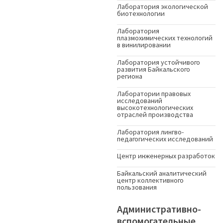
Лаборатория экологической
биотехнологии
Лаборатория
плазмохимических технологий
в винилировании
Лаборатория устойчивого
развития Байкальского
региона
Лаборатории правовых
исследований
высокотехнологических
отраслей производства
Лаборатория лингво-
педагогических исследований
Центр инженерных разработок
Байкальский аналитический
центр коллективного
пользования
Административно-
вспомогательные