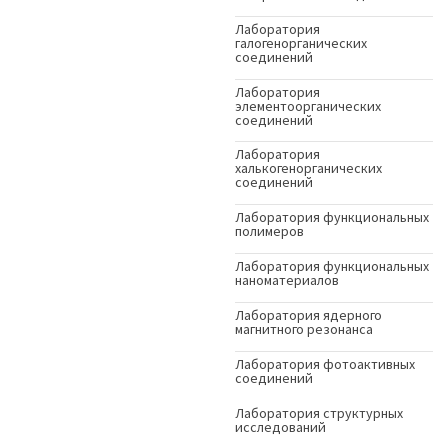
Лаборатория
галогенорганических
соединений
Лаборатория
элементоорганических
соединений
Лаборатория
халькогенорганических
соединений
Лаборатория функциональных
полимеров
Лаборатория функциональных
наноматериалов
Лаборатория ядерного
магнитного резонанса
Лаборатория фотоактивных
соединений
Лаборатория структурных
исследований