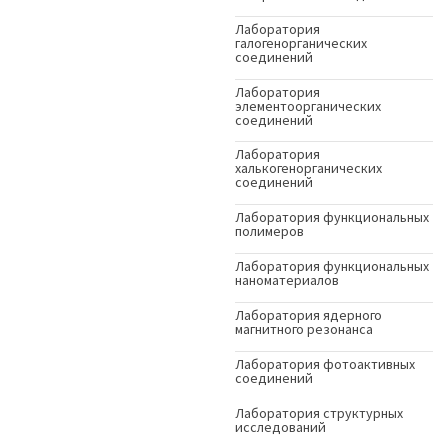
Лаборатория
галогенорганических
соединений
Лаборатория
элементоорганических
соединений
Лаборатория
халькогенорганических
соединений
Лаборатория функциональных
полимеров
Лаборатория функциональных
наноматериалов
Лаборатория ядерного
магнитного резонанса
Лаборатория фотоактивных
соединений
Лаборатория структурных
исследований