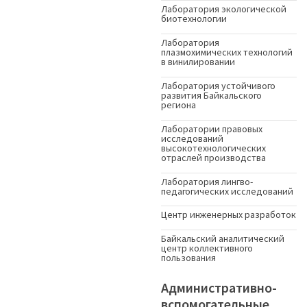
Лаборатория экологической
биотехнологии
Лаборатория
плазмохимических технологий
в винилировании
Лаборатория устойчивого
развития Байкальского
региона
Лаборатории правовых
исследований
высокотехнологических
отраслей производства
Лаборатория лингво-
педагогических исследований
Центр инженерных разработок
Байкальский аналитический
центр коллективного
пользования
Административно-
вспомогательные