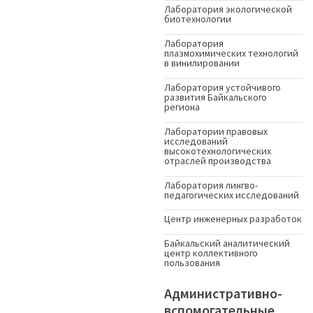
Лаборатория экологической
биотехнологии
Лаборатория
плазмохимических технологий
в винилировании
Лаборатория устойчивого
развития Байкальского
региона
Лаборатории правовых
исследований
высокотехнологических
отраслей производства
Лаборатория лингво-
педагогических исследований
Центр инженерных разработок
Байкальский аналитический
центр коллективного
пользования
Административно-
вспомогательные