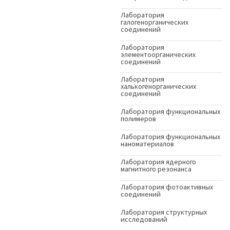
Лаборатория
галогенорганических
соединений
Лаборатория
элементоорганических
соединений
Лаборатория
халькогенорганических
соединений
Лаборатория функциональных
полимеров
Лаборатория функциональных
наноматериалов
Лаборатория ядерного
магнитного резонанса
Лаборатория фотоактивных
соединений
Лаборатория структурных
исследований