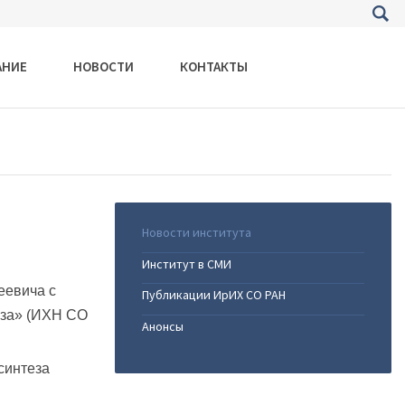
АНИЕ
НОВОСТИ
КОНТАКТЫ
Новости института
Институт в СМИ
еевича с
Публикации ИрИХ СО РАН
аза» (ИХН СО
Анонсы
синтеза