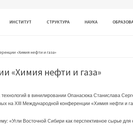
ИНСТИТУТ
СТРУКТУРА
НАУКА
ОБРАЗОВ
ренции «Химия нефти и газа»
и «Химия нефти и газа»
 технологий в винилировании Опанасюка Станислава Серг
ных на XIII Международной конференции «Химия нефти и г
му: «Угли Восточной Сибири как перспективное сырье для 