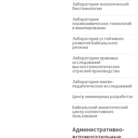
Лаборатория экологической
биотехнологии
Лаборатория
плазмохимических технологий
в винилировании
Лаборатория устойчивого
развития Байкальского
региона
Лаборатории правовых
исследований
высокотехнологических
отраслей производства
Лаборатория лингво-
педагогических исследований
Центр инженерных разработок
Байкальский аналитический
центр коллективного
пользования
Административно-
вспомогательные