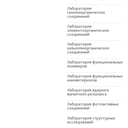
Лаборатория
галогенорганических
соединений
Лаборатория
элементоорганических
соединений
Лаборатория
халькогенорганических
соединений
Лаборатория функциональных
полимеров
Лаборатория функциональных
наноматериалов
Лаборатория ядерного
магнитного резонанса
Лаборатория фотоактивных
соединений
Лаборатория структурных
исследований