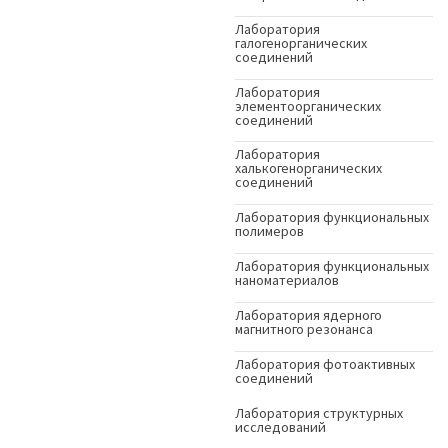
Лаборатория
галогенорганических
соединений
Лаборатория
элементоорганических
соединений
Лаборатория
халькогенорганических
соединений
Лаборатория функциональных
полимеров
Лаборатория функциональных
наноматериалов
Лаборатория ядерного
магнитного резонанса
Лаборатория фотоактивных
соединений
Лаборатория структурных
исследований