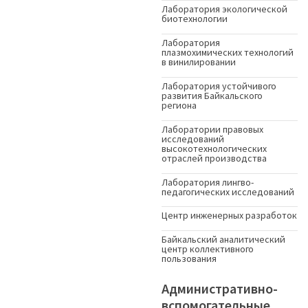
Лаборатория экологической
биотехнологии
Лаборатория
плазмохимических технологий
в винилировании
Лаборатория устойчивого
развития Байкальского
региона
Лаборатории правовых
исследований
высокотехнологических
отраслей производства
Лаборатория лингво-
педагогических исследований
Центр инженерных разработок
Байкальский аналитический
центр коллективного
пользования
Административно-
вспомогательные