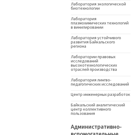
Лаборатория экологической
биотехнологии
Лаборатория
плазмохимических технологий
в винилировании
Лаборатория устойчивого
развития Байкальского
региона
Лаборатории правовых
исследований
высокотехнологических
отраслей производства
Лаборатория лингво-
педагогических исследований
Центр инженерных разработок
Байкальский аналитический
центр коллективного
пользования
Административно-
вспомогательные