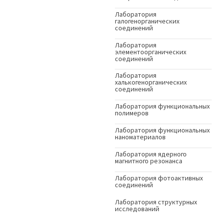
Лаборатория
галогенорганических
соединений
Лаборатория
элементоорганических
соединений
Лаборатория
халькогенорганических
соединений
Лаборатория функциональных
полимеров
Лаборатория функциональных
наноматериалов
Лаборатория ядерного
магнитного резонанса
Лаборатория фотоактивных
соединений
Лаборатория структурных
исследований